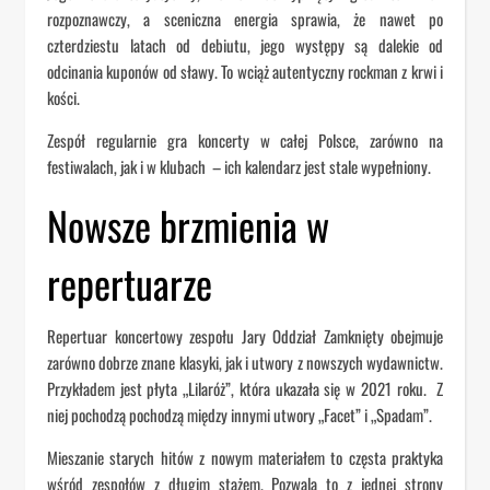
rozpoznawczy, a sceniczna energia sprawia, że nawet po
czterdziestu latach od debiutu, jego występy są dalekie od
odcinania kuponów od sławy. To wciąż autentyczny rockman z krwi i
kości.
Zespół regularnie gra koncerty w całej Polsce, zarówno na
festiwalach, jak i w klubach – ich kalendarz jest stale wypełniony.
Nowsze brzmienia w
repertuarze
Repertuar koncertowy zespołu Jary Oddział Zamknięty obejmuje
zarówno dobrze znane klasyki, jak i utwory z nowszych wydawnictw.
Przykładem jest płyta „Lilaróż”, która ukazała się w 2021 roku. Z
niej pochodzą pochodzą między innymi utwory „Facet” i „Spadam”.
Mieszanie starych hitów z nowym materiałem to częsta praktyka
wśród zespołów z długim stażem. Pozwala to z jednej strony