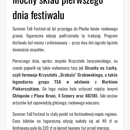
dnia festiwalu
Summer Fall Festival od lat przyciąga do Płocka fanów rockowego
grania. Tegoroczna edycja podtrzymała tę tradycję. Program
festiwalu był mocny i zróżnicowany – przez dwa dni zagrało łącznie
dwanaście zespołów.
Pierwszego dnia, oprócz zespołu Krzysztofa Jaryczewskiego, na
scenie pojawili się także wykonawcy tacy jak
Strachy na Lachy,
czyli formacja Krzysztofa „Grabaża” Grabowskiego, a także
legendarna grupa TSA w odsłonie z Markiem
Piekarczykiem.
Do tego można było usłyszeć między innymi
Chłopców z Placu Broni, 4 Szmery oraz 4DZIKI.
Taki zestaw
artystów był zapowiedzią głośnego, rockowego wieczoru.
Summer Fall Festival to stały punkt na festiwalowej mapie regionu.
Ceny biletów na tegoroczną edycję wahały się od 49 zł za
limitowaną pulę do 220 zł za karnet kupiony tuż przed imprezą.