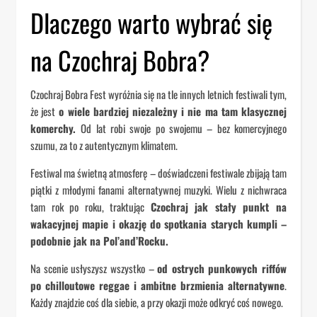
Dlaczego warto wybrać się
na Czochraj Bobra?
Czochraj Bobra Fest wyróżnia się na tle innych letnich festiwali tym,
że jest
o wiele bardziej niezależny i nie ma tam klasycznej
komerchy.
Od lat robi swoje po swojemu – bez komercyjnego
szumu, za to z autentycznym klimatem.
Festiwal ma świetną atmosferę – doświadczeni festiwale zbijają tam
piątki z młodymi fanami alternatywnej muzyki. Wielu z nichwraca
tam rok po roku, traktując
Czochraj jak stały punkt na
wakacyjnej mapie i okazję do spotkania starych kumpli –
podobnie jak na Pol’and’Rocku.
Na scenie usłyszysz wszystko –
od ostrych punkowych riffów
po chilloutowe reggae i ambitne brzmienia alternatywne
.
Każdy znajdzie coś dla siebie, a przy okazji może odkryć coś nowego.