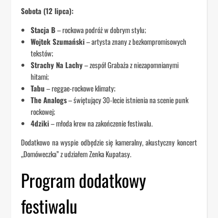
Sobota (12 lipca):
Stacja B
– rockowa podróż w dobrym stylu;
Wojtek Szumański
– artysta znany z bezkompromisowych
tekstów;
Strachy Na Lachy
– zespół Grabaża z niezapomnianymi
hitami;
Tabu
– reggae-rockowe klimaty;
The Analogs
– świętujący 30-lecie istnienia na scenie punk
rockowej;
4dziki
– młoda krew na zakończenie festiwalu.
Dodatkowo na wyspie odbędzie się kameralny, akustyczny koncert
„Domóweczka” z udziałem Zenka Kupatasy.
Program dodatkowy
festiwalu