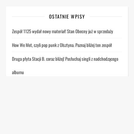
OSTATNIE WPISY
Zespół 1125 wydał nowy materiał! Stan Obecny już w sprzedaży
How We Met, czyli pop punk z Olsztyna. Poznaj bliżej ten zespół
Druga płyta Stacji B. coraz bliżej! Posłuchaj singli z nadchodzącego
albumu
Łydka Grubasa serwuje „Bekalog”! Sprawdź, gdzie złapiesz zespół na
trasie koncertowej
4Dziki ruszają w Polskę! Zespół ogłasza trasę „NIECH SIĘ SŁUCHA”