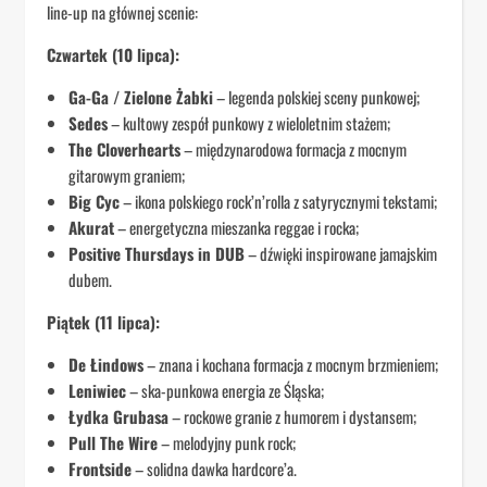
line-up na głównej scenie:
Czwartek (10 lipca):
Ga-Ga / Zielone Żabki
– legenda polskiej sceny punkowej;
Sedes
– kultowy zespół punkowy z wieloletnim stażem;
The Cloverhearts
– międzynarodowa formacja z mocnym
gitarowym graniem;
Big Cyc
– ikona polskiego rock’n’rolla z satyrycznymi tekstami;
Akurat
– energetyczna mieszanka reggae i rocka;
Positive Thursdays in DUB
– dźwięki inspirowane jamajskim
dubem.
Piątek (11 lipca):
De Łindows
– znana i kochana formacja z mocnym brzmieniem;
Leniwiec
– ska-punkowa energia ze Śląska;
Łydka Grubasa
– rockowe granie z humorem i dystansem;
Pull The Wire
– melodyjny punk rock;
Frontside
– solidna dawka hardcore’a.