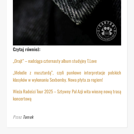
Czytaj również:
„Orajt” – nadciąga czternasty album studyjny T.Love
„Melodie z musztardą”, czyli punkowe interpretacje polskich
klasyków w wykonaniu Sexbomby. Nowa płyta za rogiem!
Wieża Radości Tour 2025 – Sztywny Pal Azji wita wiosnę nową trasą
koncertową
Przez
Tomek