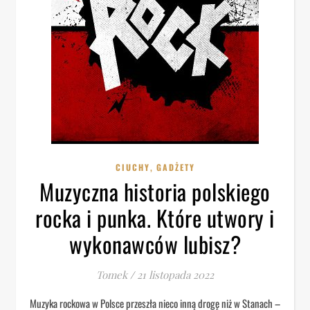
,
CIUCHY
GADŻETY
Muzyczna historia polskiego
rocka i punka. Które utwory i
wykonawców lubisz?
Tomek
/
21 listopada 2022
Muzyka rockowa w Polsce przeszła nieco inną drogę niż w Stanach –