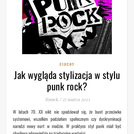
CIUCHY
Jak wygląda stylizacja w stylu
punk rock?
Tomek
/
27 marca 2023
W latach 70. XX nikt nie spodziewał się, że bunt przeciwko
systemowi, wszelkim podziałom społecznym czy dyskryminacji
narodzi nowy nurt w modzie. W praktyce styl punk miał być
chwilową odpowiedzią na tradycyjne wartości,…