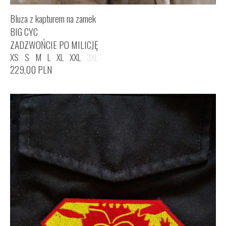
Bluza z kapturem na zamek
BIG CYC
ZADZWOŃCIE PO MILICJĘ
XS
S
M
L
XL
XXL
3XL
229,00
PLN