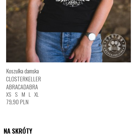
Koszulka damska
CLOSTERKELLER
ABRACADABRA
XS
S
M
L
XL
79,90
PLN
NA SKRÓTY