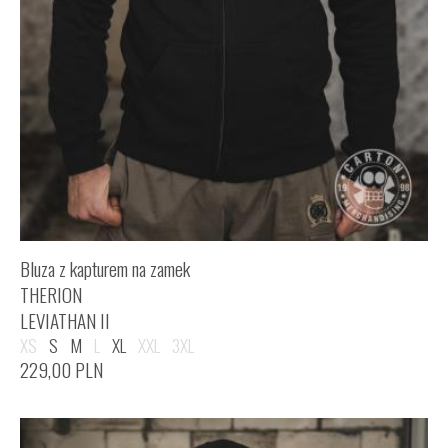
Bluza z kapturem na zamek
THERION
LEVIATHAN II
XS
S
M
L
XL
XXL
3XL
229,00
PLN