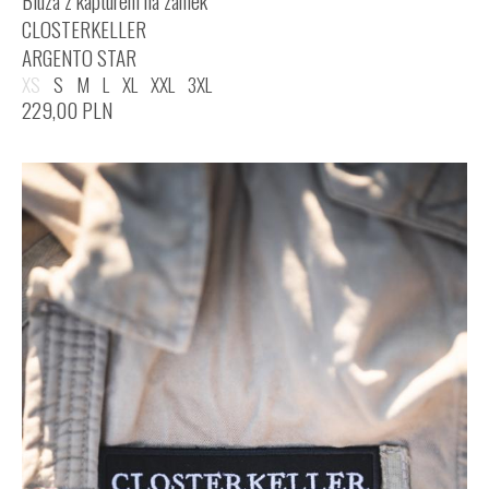
Bluza z kapturem na zamek
CLOSTERKELLER
ARGENTO STAR
XS
S
M
L
XL
XXL
3XL
229,00
PLN