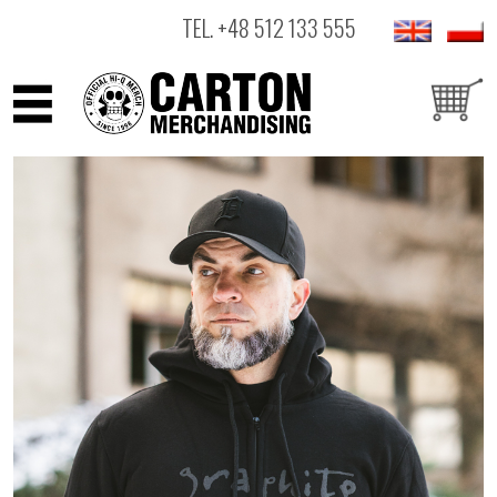
TEL.
+48 512 133 555
ARTYŚCI
PRODUKTY
OUTLET