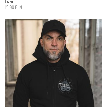
1 size
15,90
PLN