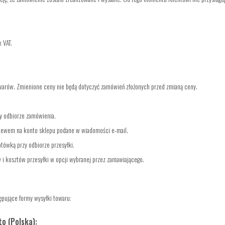
 VAT.
warów. Zmienione ceny nie będą dotyczyć zamówień złożonych przed zmianą ceny.
zy odbiorze zamówienia.
elewem na konto sklepu podane w wiadomości e-mail.
otówką przy odbiorze przesyłki.
i kosztów przesyłki w opcji wybranej przez zamawiającego.
pujące formy wysyłki towaru:
o (Polska):