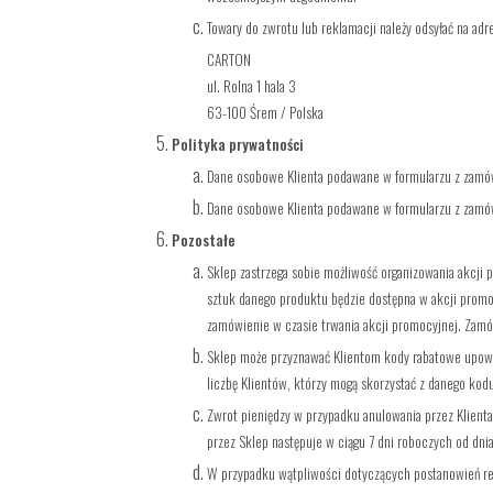
Towary do zwrotu lub reklamacji należy odsyłać na adr
CARTON
ul. Rolna 1 hala 3
63-100 Śrem / Polska
Polityka prywatności
Dane osobowe Klienta podawane w formularzu z zamówi
Dane osobowe Klienta podawane w formularzu z zamów
Pozostałe
Sklep zastrzega sobie możliwość organizowania akcji 
sztuk danego produktu będzie dostępna w akcji promoc
zamówienie w czasie trwania akcji promocyjnej. Zamów
Sklep może przyznawać Klientom kody rabatowe upoważ
liczbę Klientów, którzy mogą skorzystać z danego kod
Zwrot pieniędzy w przypadku anulowania przez Klienta
przez Sklep następuje w ciągu 7 dni roboczych od dni
W przypadku wątpliwości dotyczących postanowień re