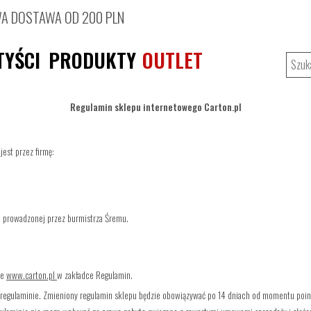
 DOSTAWA OD 200 PLN
TYŚCI
PRODUKTY
OUTLET
Regulamin sklepu internetowego Carton.pl
est przez firmę:
j prowadzonej przez burmistrza Śremu.
ie
www.carton.pl
w zakładce Regulamin.
 regulaminie. Zmieniony regulamin sklepu będzie obowiązywać po 14 dniach od momentu poin