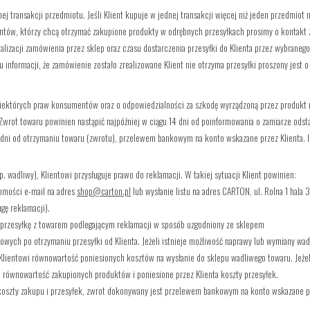
j transakcji przedmiotu. Jeśli Klient kupuje w jednej transakcji więcej niż jeden przedmiot 
entów, którzy chcą otrzymać zakupione produkty w odrębnych przesyłkach prosimy o kontakt
alizacji zamówienia przez sklep oraz czasu dostarczenia przesyłki do Klienta przez wybranego
u informacji, że zamówienie zostało zrealizowane Klient nie otrzyma przesyłki proszony jest o
iektórych praw konsumentów oraz o odpowiedzialności za szkodę wyrządzoną przez produkt 
. Zwrot towaru powinien nastąpić najpóźniej w ciągu 14 dni od poinformowania o zamiarze od
 dni od otrzymaniu towaru (zwrotu), przelewem bankowym na konto wskazane przez Klienta. 
 wadliwy), Klientowi przysługuje prawo do reklamacji. W takiej sytuacji Klient powinien:
omości e-mail na adres
shop@carton.pl
lub wysłanie listu na adres CARTON, ul. Rolna 1 hala 
ę reklamacji).
ć przesyłkę z towarem podlegającym reklamacji w sposób uzgodniony ze sklepem
rzowych po otrzymaniu przesyłki od Klienta. Jeżeli istnieje możliwość naprawy lub wymiany w
i Klientowi równowartość poniesionych kosztów na wysłanie do sklepu wadliwego towaru. Jeże
i równowartość zakupionych produktów i poniesione przez Klienta koszty przesyłek.
 koszty zakupu i przesyłek, zwrot dokonywany jest przelewem bankowym na konto wskazane pr