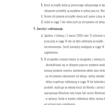
Koszt przesyłki dotyczy pierwszego zakupionego w dane
zakupione produkty są wysyłane w jednej paczce. Kli
Termin otrzymania przesyłki równy jest sumie czasu re
Jeżeli w ciągu 7 dni roboczych po otrzymaniu od sklep
Zwroty i reklamacje
Zgodnie z Ustawą z 2 marca 2000 roku "O ochronie n
przyczyny w ciągu 14 dni od daty odebrania przesyłki
niezmienionym. Zwrot pieniędzy następuje w ciągu 14
uzgodnieniu.
W przypadku uznania towaru za niezgodny z umową (np.
- skontaktować się ze sklepem poprzez wysłanie wiad
umową (podanie numeru zamówienia ułatwi nam obsług
- po otrzymaniu odpowiedzi od sklepu, należy odesła
- sklep rozpatruje reklamację w ciągu 14 dni kalenda
produkt, wyśle go na własny koszt do Klienta i zwróc
zaproponuje Klientowi inny towar lub zwróci Klientow
- w sytuacji, kiedy w wyniku reklamacji sklep zwraca
wcześniejszym uzgodnieniu.