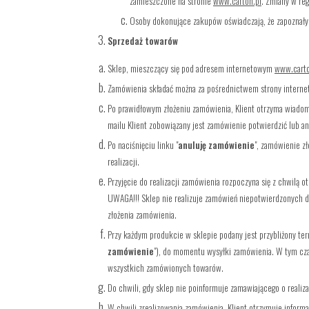
zamieszczone na stronie
www.carton.pl
. Zmiany w re
Osoby dokonujące zakupów oświadczają, że zapoznały 
Sprzedaż towarów
Sklep, mieszczący się pod adresem internetowym
www.carto
Zamówienia składać można za pośrednictwem strony intern
Po prawidłowym złożeniu zamówienia, Klient otrzyma wiadomo
mailu Klient zobowiązany jest zamówienie potwierdzić lub an
Po naciśnięciu linku "
anuluję zamówienie
", zamówienie z
realizacji.
Przyjęcie do realizacji zamówienia rozpoczyna się z chwilą 
UWAGA!!! Sklep nie realizuje zamówień niepotwierdzonych dr
złożenia zamówienia.
Przy każdym produkcie w sklepie podany jest przybliżony ter
zamówienie
"), do momentu wysyłki zamówienia. W tym cza
wszystkich zamówionych towarów.
Do chwili, gdy sklep nie poinformuje zamawiającego o realiz
W chwili zrealizowania zamówienia, Klient otrzymuje inform