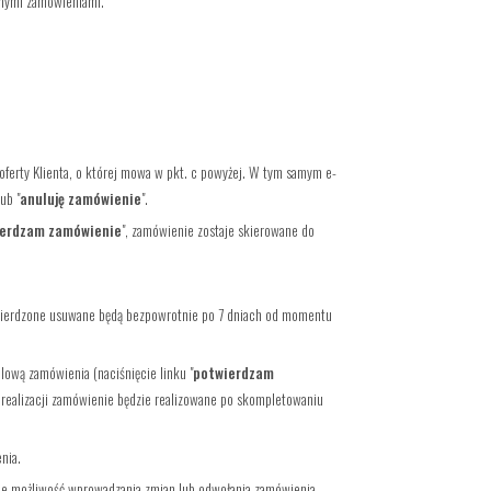
onymi zamówieniami.
oferty Klienta, o której mowa w pkt. c powyżej. W tym samym e-
lub "
anuluję zamówienie
".
erdzam zamówienie
", zamówienie zostaje skierowane do
wierdzone usuwane będą bezpowrotnie po 7 dniach od momentu
ilową zamówienia (naciśnięcie linku "
potwierdzam
 realizacji zamówienie będzie realizowane po skompletowaniu
nia.
guje możliwość wprowadzania zmian lub odwołania zamówienia.