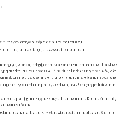
es:
eniem są wykorzystywane wyłącznie w celu realizacji transakcji.
ieniem nie są, ani nigdy nie będą przekazywane innym podmiotom.
promocyjnych, w tym akcji polegających na czasowym obniżeniu cen produktów lub kosztów wys
yjnej oraz określenia czasu trwania akcji. Niezależnie od spełnienia innych warunków, które
ienia złożone przed rozpoczęciem akcji promocyjnej lub po jej zakończeniu nie będą realiz
niające do uzyskania rabatu na produkty ze wskazanej przez Sklep grupy produktów lub na 
u.
 zamówienia przed jego realizacją oraz w przypadku anulowania przez Klienta części lub cał
a anulowania zamówienia.
gulaminu prosimy o kontakt poprzez wysłanie wiadomości e-mail na adres:
shop@carton.pl