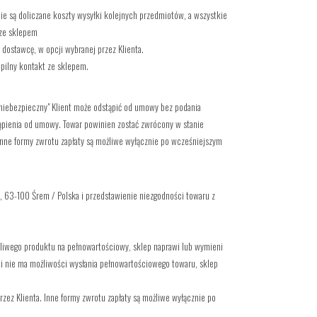
nie są doliczane koszty wysyłki kolejnych przedmiotów, a wszystkie
 ze sklepem
 dostawcę, w opcji wybranej przez Klienta.
 pilny kontakt ze sklepem.
niebezpieczny" Klient może odstąpić od umowy bez podania
stąpienia od umowy. Towar powinien zostać zwrócony w stanie
Inne formy zwrotu zapłaty są możliwe wyłącznie po wcześniejszym
3,
63-100 Śrem / Polska i przedstawienie niezgodności towaru z
adliwego produktu na pełnowartościowy, sklep naprawi lub wymieni
li nie ma możliwości wysłania pełnowartościowego towaru, sklep
zez Klienta. Inne formy zwrotu zapłaty są możliwe wyłącznie po