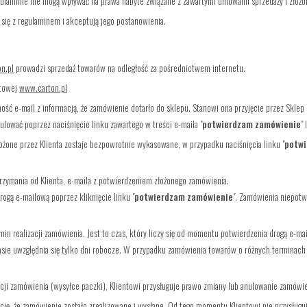
gulaminie nie mogą wpływać na prawa nabyte związane z zawartymi umowami sprzedaży i złoż
się z regulaminem i akceptują jego postanowienia.
n.pl
prowadzi sprzedaż towarów na odległość za pośrednictwem internetu.
etowej
www.carton.pl
ść e-mail z informacją, że zamówienie dotarło do sklepu. Stanowi ona przyjęcie przez Sklep 
ulować poprzez naciśnięcie linku zawartego w treści e-maila "
potwierdzam zamówienie
" 
łożone przez Klienta zostaje bezpowrotnie wykasowane, w przypadku naciśnięcia linku "
potwi
otrzymania od Klienta, e-maila z potwierdzeniem złożonego zamówienia.
ogą e-mailową poprzez kliknięcie linku "
potwierdzam zamówienie
". Zamówienia niepot
min realizacji zamówienia. Jest to czas, który liczy się od momentu potwierdzenia drogą e-ma
sie uwzględnia się tylko dni robocze. W przypadku zamówienia towarów o różnych terminach
acji zamówienia (wysyłce paczki), Klientowi przysługuje prawo zmiany lub anulowanie zamówie
ację, że zamówienie zostało zrealizowane i wysłane. Od tego momentu Klientowi nie przysłu