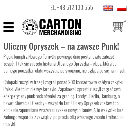
TEL.
+48 512 133 555
ARTYŚCI
Uliczny Opryszek – na zawsze Punk!
PRODUKTY
Pięciu kumpli z Nowego Tomyśla pewnego dnia postanowiło założyć
zespół. I tak się zaczęła historia Ulicznego Opryszka – ekipy, która od
OUTLET
samego początku robiła wszystko po swojemu, nie oglądając się na innych.
Chłopaki ruszyli w trasę i zagrali ponad 200 koncertów w każdym zakątku
Polski. Ale to im nie wystarczyło. Zapakowali sprzęt i ruszyli zagrać swój
energetyczny punk rock również za granicą. Londyn, Berlin, Hamburg, a
nawet Słowacja i Czechy – wszędzie tam Uliczny Opryszek zostawił po
sobie niezapomniane wrażenia i rzesze nowych fanów. A to wszystko bez
żadnego wsparcia z zewnątrz, po prostu siłą własnego zapału i miłości do
muzyki.