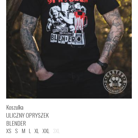
Koszulka
ULICZNY OPRYSZEK
BLENDER
XS
S
M
L
XL
XXL
3XL