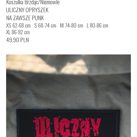
Koszulka Brzdąc/Niemowle
ULICZNY OPRYSZEK
NA ZAWSZE PUNK
XS 62-68 cm
S 68-74 cm
M 74-80 cm
L 80-86 cm
XL 86-92 cm
49,90
PLN