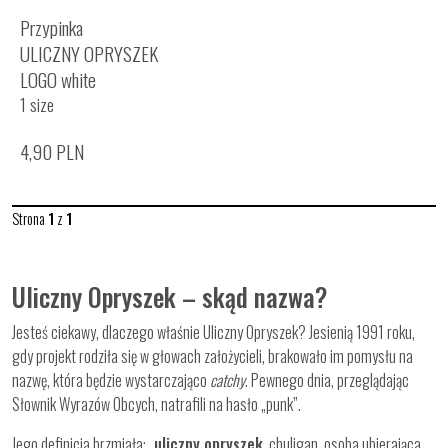
Przypinka
ULICZNY OPRYSZEK
LOGO white
1 size
4,90
PLN
Strona
1
z
1
Uliczny Opryszek – skąd nazwa?
Jesteś ciekawy, dlaczego właśnie Uliczny Opryszek? Jesienią 1991 roku,
gdy projekt rodziła się w głowach założycieli, brakowało im pomysłu na
nazwę, która będzie wystarczająco
catchy
. Pewnego dnia, przeglądając
Słownik Wyrazów Obcych, natrafili na hasło „punk”.
Jego definicja brzmiała: „
uliczny opryszek
, chuligan, osoba ubierająca