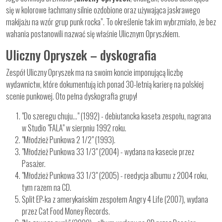
się w kolorowe łachmany silnie ozdobione oraz używająca jaskrawego
makijażu na wzór grup punk rocka”. To określenie tak im wybrzmiało, że bez
wahania postanowili nazwać się właśnie Ulicznym Opryszkiem.
Uliczny Opryszek – dyskografia
Zespół Uliczny Opryszek ma na swoim koncie imponującą liczbę
wydawnictw, które dokumentują ich ponad 30-letnią karierę na polskiej
scenie punkowej. Oto pełna dyskografia grupy!
"Do szeregu chuju..." (1992) - debiutancka kaseta zespołu, nagrana
w Studio "FALA" w sierpniu 1992 roku.
"Młodzież Punkowa 2 1/2" (1993).
"Młodzież Punkowa 33 1/3" (2004) - wydana na kasecie przez
Pasażer.
"Młodzież Punkowa 33 1/3" (2005) - reedycja albumu z 2004 roku,
tym razem na CD.
Split EP-ka z amerykańskim zespołem Angry 4 Life (2007), wydana
przez Cat Food Money Records.