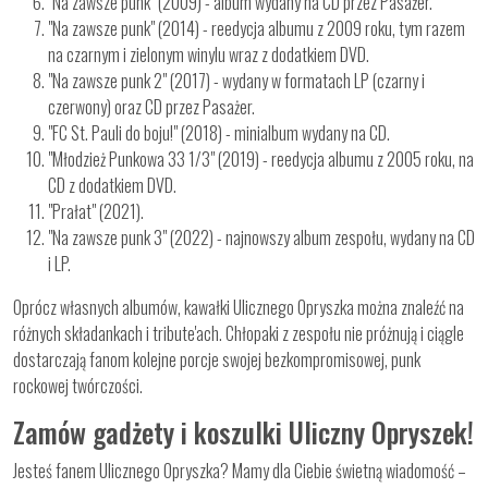
"Na zawsze punk" (2009) - album wydany na CD przez Pasażer.
"Na zawsze punk" (2014) - reedycja albumu z 2009 roku, tym razem
na czarnym i zielonym winylu wraz z dodatkiem DVD.
"Na zawsze punk 2" (2017) - wydany w formatach LP (czarny i
czerwony) oraz CD przez Pasażer.
"FC St. Pauli do boju!" (2018) - minialbum wydany na CD.
"Młodzież Punkowa 33 1/3" (2019) - reedycja albumu z 2005 roku, na
CD z dodatkiem DVD.
"Prałat" (2021).
"Na zawsze punk 3" (2022) - najnowszy album zespołu, wydany na CD
i LP.
Oprócz własnych albumów, kawałki Ulicznego Opryszka można znaleźć na
różnych składankach i tribute'ach. Chłopaki z zespołu nie próżnują i ciągle
dostarczają fanom kolejne porcje swojej bezkompromisowej, punk
rockowej twórczości.
Zamów gadżety i koszulki Uliczny Opryszek!
Jesteś fanem Ulicznego Opryszka? Mamy dla Ciebie świetną wiadomość –