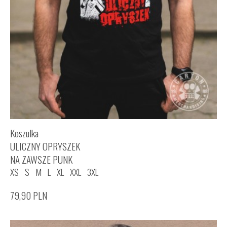
Koszulka
ULICZNY OPRYSZEK
NA ZAWSZE PUNK
XS
S
M
L
XL
XXL
3XL
79,90
PLN