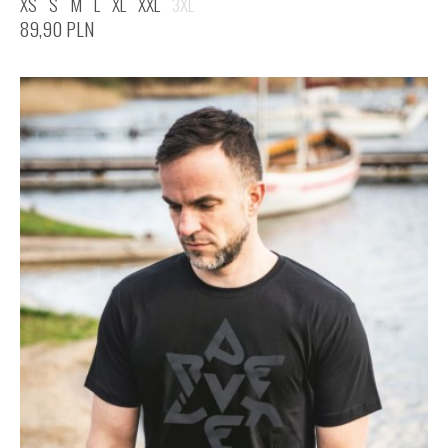
XS
S
M
L
XL
XXL
3XL
89,90
PLN