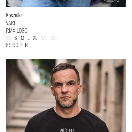
Koszulka
VARIETE
RMX LOGO
XS
S
M
L
XL
XXL
3XL
89,90
PLN