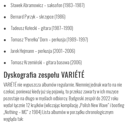
● Sławek Abramowicz – saksofon (1983–1987)
● Bernard Pyrzyk – skrzypce (1986)
● Tadeusz Kołecki – gitara (1987–1990)
● Tomasz "Perełka" Dorn – perkusja (1989–1997)
● Jarek Hejmann – perkusja (2001–2006)
● Tomasz Krzemiński – gitara basowa (2006)
Dyskografia zespołu VARIÉTÉ
VARIÉTÉ nie wypuszcza albumów regularnie. Niemniej jednak warto na nie
czekać, ponieważ kiedy już się pojawią, to przekaz zawarty w ich muzyce
pozostaje na długo w myślach odbiorcy. Bydgoski zespół do 2022 roku
wydał łącznie 12 krążków (wliczając kompilację „Polish New Wave” i bootleg
„Nothing – MC” z 1984) Lista albumów w porządku chronologicznym
wygląda tak: