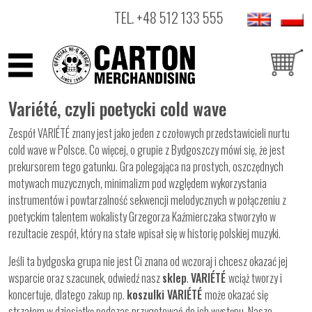
TEL.
+48 512 133 555
ARTYŚCI
Variété, czyli poetycki cold wave
PRODUKTY
Zespół VARIÉTÉ znany jest jako jeden z czołowych przedstawicieli nurtu
cold wave w Polsce. Co więcej, o grupie z Bydgoszczy mówi się, że jest
OUTLET
prekursorem tego gatunku. Gra polegająca na prostych, oszczędnych
motywach muzycznych, minimalizm pod względem wykorzystania
instrumentów i powtarzalność sekwencji melodycznych w połączeniu z
poetyckim talentem wokalisty Grzegorza Kaźmierczaka stworzyło w
rezultacie zespół, który na stałe wpisał się w historię polskiej muzyki.
Jeśli ta bydgoska grupa nie jest Ci znana od wczoraj i chcesz okazać jej
wsparcie oraz szacunek, odwiedź nasz
sklep
.
VARIÉTÉ
wciąż tworzy i
koncertuje, dlatego zakup np.
koszulki VARIÉTÉ
może okazać się
strzałem w dziesiątkę podczas przygotowań do ich występu. Nasze