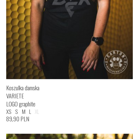
Koszulka damska
VARIETE
LOGO graphite
XS
S
M
L
XL
89,90
PLN