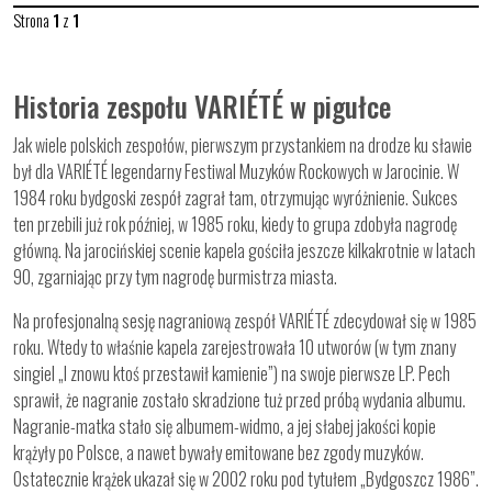
Strona
1
z
1
Historia zespołu VARIÉTÉ w pigułce
Jak wiele polskich zespołów, pierwszym przystankiem na drodze ku sławie
był dla VARIÉTÉ legendarny Festiwal Muzyków Rockowych w Jarocinie. W
1984 roku bydgoski zespół zagrał tam, otrzymując wyróżnienie. Sukces
ten przebili już rok później, w 1985 roku, kiedy to grupa zdobyła nagrodę
główną. Na jarocińskiej scenie kapela gościła jeszcze kilkakrotnie w latach
90, zgarniając przy tym nagrodę burmistrza miasta.
Na profesjonalną sesję nagraniową zespół VARIÉTÉ zdecydował się w 1985
roku. Wtedy to właśnie kapela zarejestrowała 10 utworów (w tym znany
singiel „I znowu ktoś przestawił kamienie”) na swoje pierwsze LP. Pech
sprawił, że nagranie zostało skradzione tuż przed próbą wydania albumu.
Nagranie-matka stało się albumem-widmo, a jej słabej jakości kopie
krążyły po Polsce, a nawet bywały emitowane bez zgody muzyków.
Ostatecznie krążek ukazał się w 2002 roku pod tytułem „Bydgoszcz 1986”.