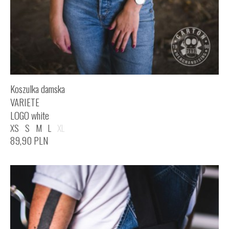
Koszulka damska
VARIETE
LOGO white
XS
S
M
L
XL
89,90
PLN