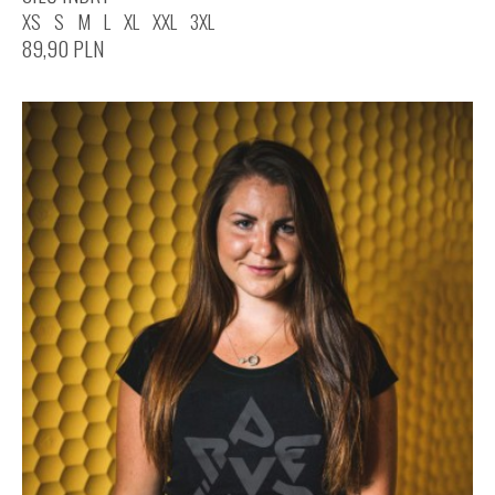
XS
S
M
L
XL
XXL
3XL
89,90
PLN