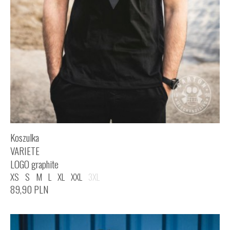
Koszulka
VARIETE
LOGO graphite
XS
S
M
L
XL
XXL
3XL
89,90
PLN