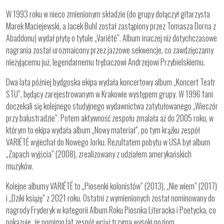
W 1993 roku w nieco zmienionym składzie (do grupy dołączył gitarzysta
Marek Maciejewski, a Jacek Buhl został zastąpiony przez Tomasza Dorna z
Abaddonu) wydał płytę o tytule „Variété”. Album inaczej niż dotychczasowe
nagrania został urozmaicony przez jazzowe sekwencje, co zawdzięczamy
nieżyjącemu już, legendarnemu trębaczowi Andrzejowi Przybielskiemu.
Dwa lata później bydgoska ekipa wydała koncertowy album „Koncert Teatr
STU”, będący zarejestrowanym w Krakowie występem grupy. W 1996 fani
doczekali się kolejnego studyjnego wydawnictwa zatytułowanego „Wieczór
przy balustradzie”. Potem aktywność zespołu zmalała aż do 2005 roku, w
którym to ekipa wydała album „Nowy materiał”, po tym krążku zespół
VARIÉTÉ wyjechał do Nowego Jorku. Rezultatem pobytu w USA był album
„Zapach wyjścia” (2008), zrealizowany z udziałem amerykańskich
muzyków.
Kolejne albumy VARIÉTÉ to „Piosenki kolonistów” (2013), „Nie wiem” (2017)
i „Dziki książę” z 2021 roku. Ostatni z wymienionych został nominowany do
nagrody Fryderyk w kategorii Album Roku Piosnka Literacka i Poetycka, co
pokazuje, że pomimo lat zespół wciąż trzyma wysoki poziom.