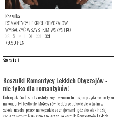
Koszulka
ROMANTYCY LEKKICH OBYCZAJÓW
WYBACZYĆ WSZYSTKIM WSZYSTKO
XS
S
M
L
XL
XXL
3XL
79,90
PLN
Strona
1
z
1
Koszulki Romantycy Lekkich Obyczajów -
nie tylko dla romantyków!
Dobrej jakości T-shirt z estetycznym wzorem to coś, co przyda się nie tylko
na koncerty i festiwale. Możesz równie dobrze pojawić się w takim w
szkole, uczelni, pracy, na wypadzie ze znajomymi i gdziekolwiek indziej
sobie zażyczysz. Najważniejsze jest to, że koszulki Romantyków Lekkich