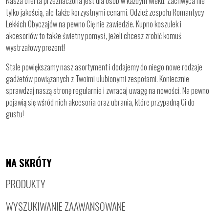
Nasza oferta przeznaczona jest dla osób w każdym wieku. Zachwyca nie
tylko jakością, ale także korzystnymi cenami. Odzież zespołu Romantycy
Lekkich Obyczajów na pewno Cię nie zawiedzie. Kupno koszulek i
akcesoriów to także świetny pomysł, jeżeli chcesz zrobić komuś
wystrzałowy prezent!
Stale powiększamy nasz asortyment i dodajemy do niego nowe rodzaje
gadżetów powiązanych z Twoimi ulubionymi zespołami. Koniecznie
sprawdzaj naszą stronę regularnie i zwracaj uwagę na nowości. Na pewno
pojawią się wśród nich akcesoria oraz ubrania, które przypadną Ci do
gustu!
NA SKRÓTY
PRODUKTY
WYSZUKIWANIE ZAAWANSOWANE