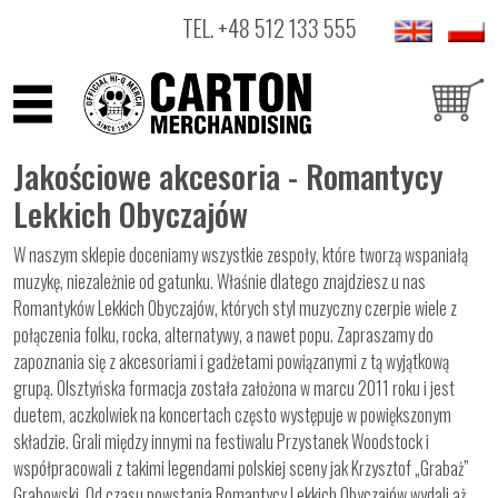
TEL.
+48 512 133 555
ARTYŚCI
Jakościowe akcesoria - Romantycy
PRODUKTY
Lekkich Obyczajów
OUTLET
W naszym sklepie doceniamy wszystkie zespoły, które tworzą wspaniałą
muzykę, niezależnie od gatunku. Właśnie dlatego znajdziesz u nas
Romantyków Lekkich Obyczajów, których styl muzyczny czerpie wiele z
połączenia folku, rocka, alternatywy, a nawet popu. Zapraszamy do
zapoznania się z akcesoriami i gadżetami powiązanymi z tą wyjątkową
grupą. Olsztyńska formacja została założona w marcu 2011 roku i jest
duetem, aczkolwiek na koncertach często występuje w powiększonym
składzie. Grali między innymi na festiwalu Przystanek Woodstock i
współpracowali z takimi legendami polskiej sceny jak Krzysztof „Grabaż”
Grabowski. Od czasu powstania Romantycy Lekkich Obyczajów wydali aż