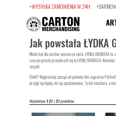
+WYSYŁKA ZAMÓWIENIA W 24H
+DARMOWA
AR
Jak powstała ŁYDKA
Miało być dla żartów, wyszło na serio. ŁYDKA GRUBASA to 
razu po prostu przeobraził się w ŁYDKĘ GRUBASA. Koncept b
zespół.
Efekt? Najprościej zacząć od pytania: kto zagrał na Pol’A
przyjął się lepiej, niż się spodziewano. Ty ich słuchasz, a m
Wyświetlane
1
-
27
z
27
produktów