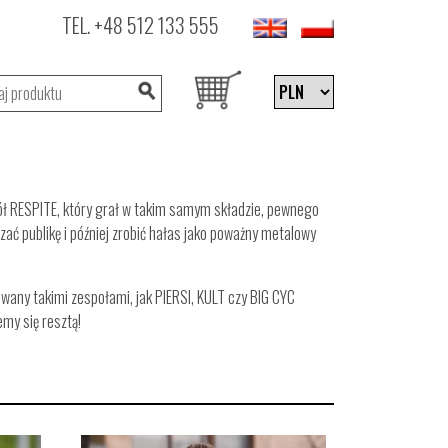
TEL.
+48 512 133 555
ół RESPITE, który grał w takim samym składzie, pewnego
ać publikę i później zrobić hałas jako poważny metalowy
wany takimi zespołami, jak PIERSI, KULT czy BIG CYC
emy się resztą!