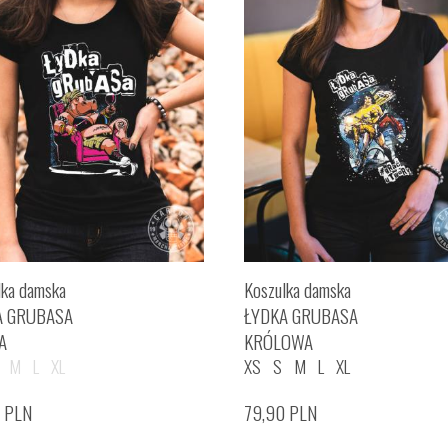
lka damska
Koszulka damska
A GRUBASA
ŁYDKA GRUBASA
A
KRÓLOWA
M
L
XL
XS
S
M
L
XL
0
PLN
79,90
PLN