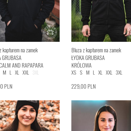
z kapturem na zamek
Bluza z kapturem na zamek
A GRUBASA
ŁYDKA GRUBASA
 CALM AND RAPAPARA
KRÓLOWA
M
L
XL
XXL
3XL
XS
S
M
L
XL
XXL
3XL
00
PLN
229,00
PLN