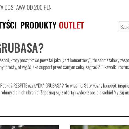
 DOSTAWA OD 200 PLN
TYŚCI
PRODUKTY
OUTLET
 GRUBASA?
zespół, który początkowo powstał jako „żart koncertowy”; thrashmetalowy zesp
ył prosty, ot wyjść jako support przed samym sobą, zagrać 2-3 kawałki, rozrusz
nd’Rocku? RESPITE czy ŁYDKA GRUBASA? No właśnie. Satyryczny koncept, inspiro
y robimy dla nich ubrania. Zapoznaj się z ofertą i wybierz coś dla siebie! My zajmi