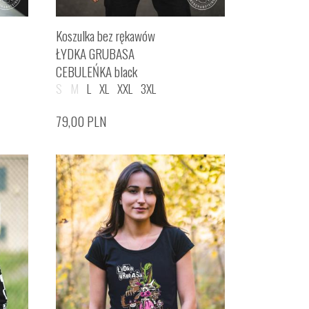
Koszulka bez rękawów
ŁYDKA GRUBASA
CEBULEŃKA black
S
M
L
XL
XXL
3XL
79,00
PLN