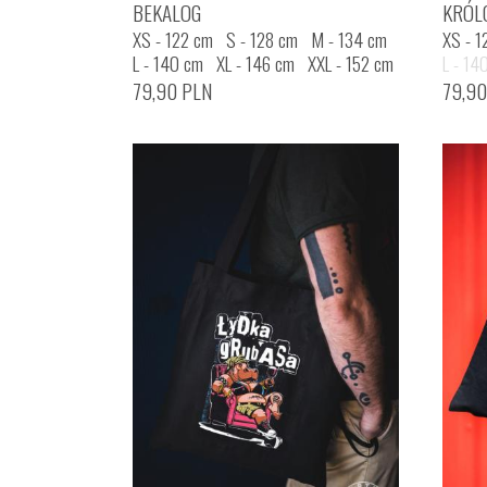
BEKALOG
KRÓL
XS - 122 cm
S - 128 cm
M - 134 cm
XS - 1
L - 140 cm
XL - 146 cm
XXL - 152 cm
L - 14
79,90
PLN
79,9