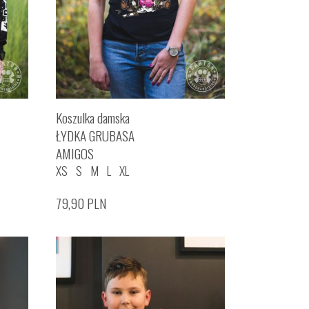
Koszulka damska
ŁYDKA GRUBASA
AMIGOS
XS
S
M
L
XL
79,90
PLN