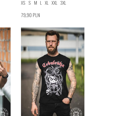
XS
S
M
L
XL
XXL
3XL
79,90
PLN