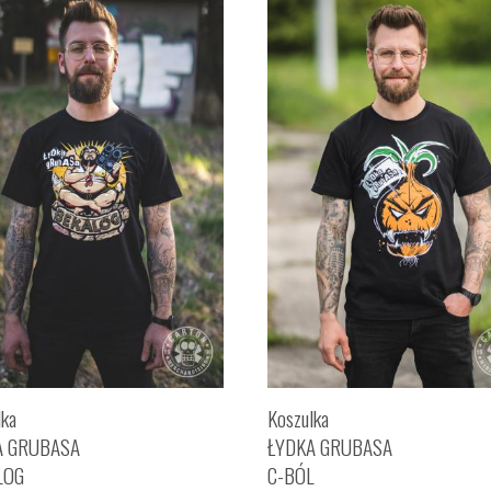
lka
Koszulka
A GRUBASA
ŁYDKA GRUBASA
LOG
C-BÓL