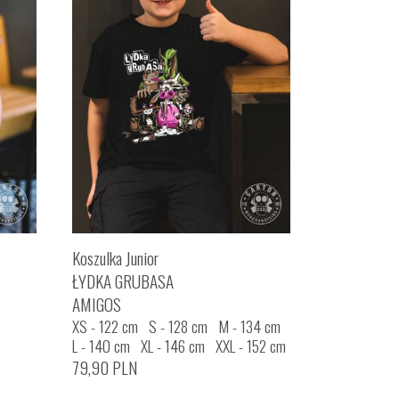
Koszulka Junior
ŁYDKA GRUBASA
AMIGOS
XS - 122 cm
S - 128 cm
M - 134 cm
L - 140 cm
XL - 146 cm
XXL - 152 cm
79,90
PLN