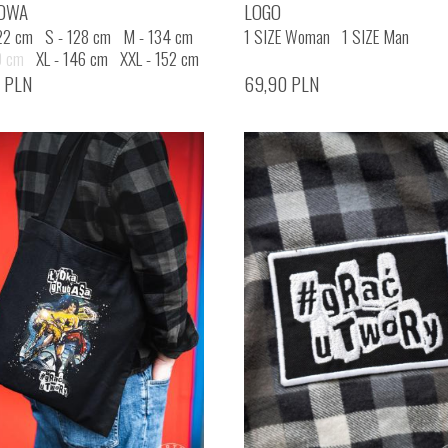
OWA
LOGO
22 cm
S - 128 cm
M - 134 cm
1 SIZE Woman
1 SIZE Man
0 cm
XL - 146 cm
XXL - 152 cm
0
PLN
69,90
PLN