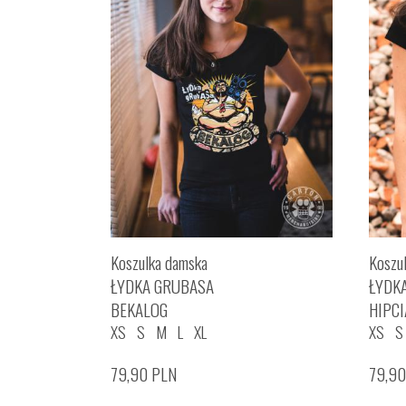
Koszulka damska
Koszu
ŁYDKA GRUBASA
ŁYDK
BEKALOG
HIPCI
XS
S
M
L
XL
XS
S
79,90
PLN
79,9