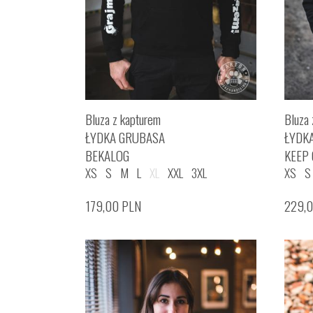
Bluza z kapturem
Bluza 
ŁYDKA GRUBASA
ŁYDK
BEKALOG
KEEP
XS
S
M
L
XL
XXL
3XL
XS
S
179,00
PLN
229,