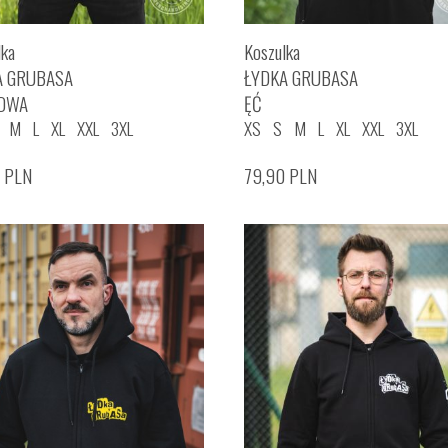
lka
Koszulka
A GRUBASA
ŁYDKA GRUBASA
OWA
ĘĆ
M
L
XL
XXL
3XL
XS
S
M
L
XL
XXL
3XL
0
PLN
79,90
PLN