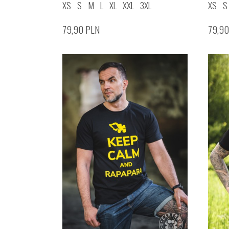
XS
S
M
L
XL
XXL
3XL
XS
S
79,90
PLN
79,9