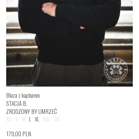
Bluza z kapturem
STACJA B.
ZRODZONY BY UMRZEĆ
XS
S
M
L
XL
XXL
3XL
179,00
PLN