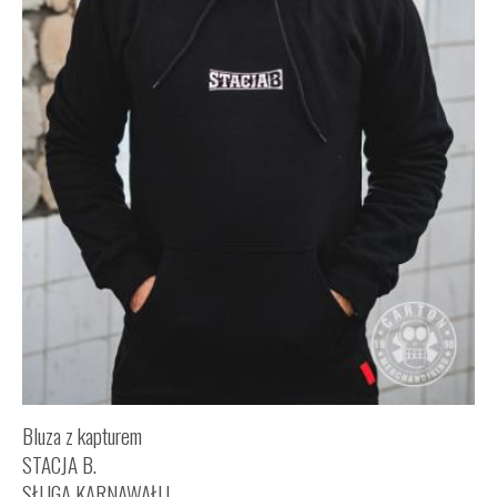
Bluza z kapturem
STACJA B.
SŁUGA KARNAWAŁU