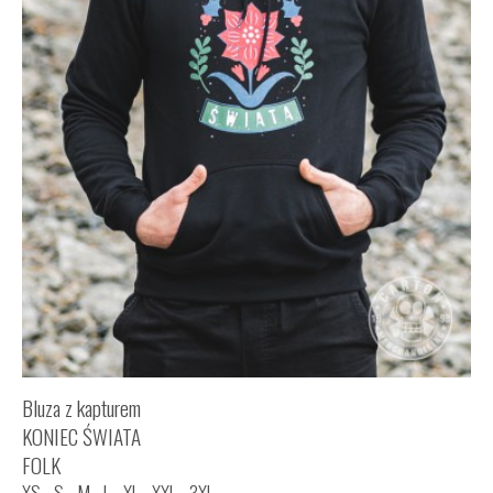
Bluza z kapturem
KONIEC ŚWIATA
FOLK
XS
S
M
L
XL
XXL
3XL