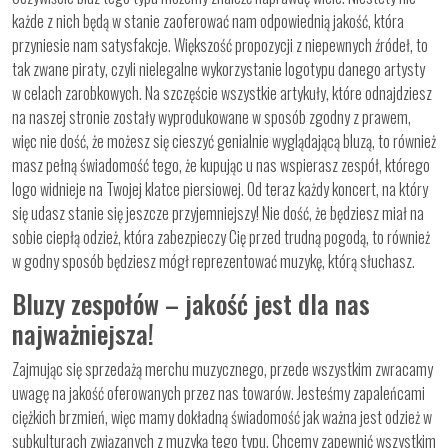
każde z nich będą w stanie zaoferować nam odpowiednią jakość, która
przyniesie nam satysfakcje. Większość propozycji z niepewnych źródeł, to
tak zwane piraty, czyli nielegalne wykorzystanie logotypu danego artysty
w celach zarobkowych. Na szczęście wszystkie artykuły, które odnajdziesz
na naszej stronie zostały wyprodukowane w sposób zgodny z prawem,
więc nie dość, że możesz się cieszyć genialnie wyglądającą bluzą, to również
masz pełną świadomość tego, że kupując u nas wspierasz zespół, którego
logo widnieje na Twojej klatce piersiowej. Od teraz każdy koncert, na który
się udasz stanie się jeszcze przyjemniejszy! Nie dość, że będziesz miał na
sobie ciepłą odzież, która zabezpieczy Cię przed trudną pogodą, to również
w godny sposób będziesz mógł reprezentować muzykę, którą słuchasz.
Bluzy zespołów – jakość jest dla nas
najważniejsza!
Zajmując się sprzedażą merchu muzycznego, przede wszystkim zwracamy
uwagę na jakość oferowanych przez nas towarów. Jesteśmy zapaleńcami
ciężkich brzmień, więc mamy dokładną świadomość jak ważna jest odzież w
subkulturach związanych z muzyką tego typu. Chcemy zapewnić wszystkim