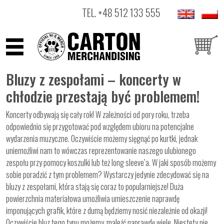
TEL.
+48 512 133 555
ARTYŚCI
Bluzy z zespołami – koncerty w
PRODUKTY
chłodzie przestają być problemem!
OUTLET
Koncerty odbywają się cały rok! W zależności od pory roku, trzeba
odpowiednio się przygotować pod względem ubioru na potencjalne
wydarzenia muzyczne. Oczywiście możemy sięgnąć po kurtki, jednak
uniemożliwi nam to wówczas reprezentowanie naszego ulubionego
zespołu przy pomocy koszulki lub też long sleeve’a. W jaki sposób możemy
sobie poradzić z tym problemem? Wystarczy jedynie zdecydować się na
bluzy z zespołami, która stają się coraz to popularniejsze! Duża
powierzchnia materiałowa umożliwia umieszczenie naprawdę
imponujących grafik, które z dumą będziemy nosić niezależnie od okazji!
Oczywiście bluz tego typu możemy znaleźć naprawdę wiele. Niestety nie