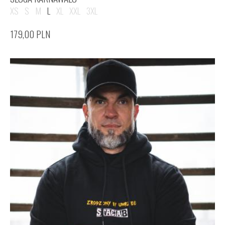
XS
S
M
L
XL
XXL
3XL
179,00
PLN