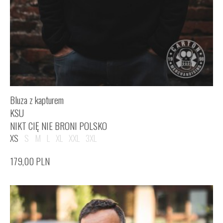
Bluza z kapturem
KSU
NIKT CIĘ NIE BRONI POLSKO
XS
S
M
L
XL
XXL
3XL
179,00
PLN