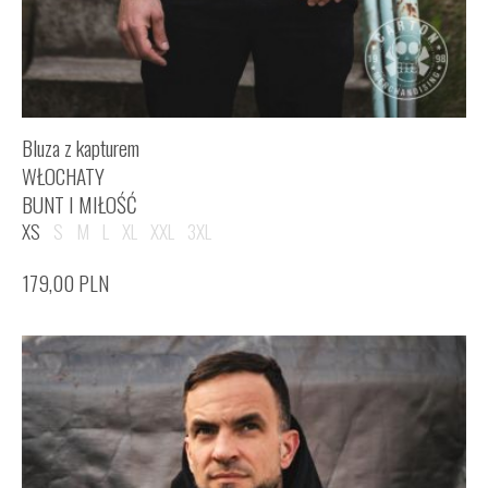
Bluza z kapturem
WŁOCHATY
BUNT I MIŁOŚĆ
XS
S
M
L
XL
XXL
3XL
179,00
PLN