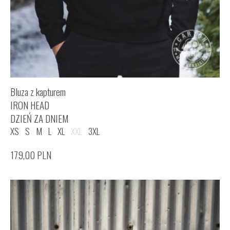
Bluza z kapturem
IRON HEAD
DZIEŃ ZA DNIEM
XS
S
M
L
XL
XXL
3XL
179,00
PLN