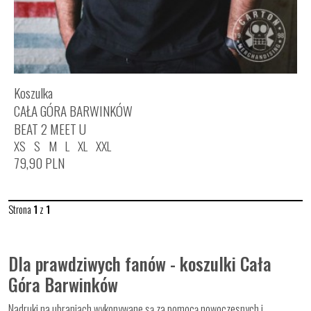
Koszulka
CAŁA GÓRA BARWINKÓW
BEAT 2 MEET U
XS
S
M
L
XL
XXL
79,90
PLN
Strona
1
z
1
Dla prawdziwych fanów - koszulki Cała
Góra Barwinków
Nadruki na ubraniach wykonywane są za pomocą nowoczesnych i