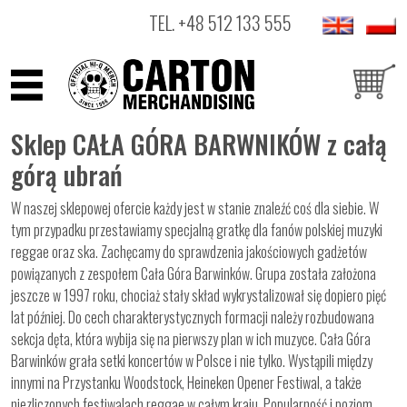
TEL.
+48 512 133 555
ARTYŚCI
Sklep CAŁA GÓRA BARWNIKÓW z całą
PRODUKTY
górą ubrań
OUTLET
W naszej sklepowej ofercie każdy jest w stanie znaleźć coś dla siebie. W
tym przypadku przestawiamy specjalną gratkę dla fanów polskiej muzyki
reggae oraz ska. Zachęcamy do sprawdzenia jakościowych gadżetów
powiązanych z zespołem Cała Góra Barwinków. Grupa została założona
jeszcze w 1997 roku, chociaż stały skład wykrystalizował się dopiero pięć
lat później. Do cech charakterystycznych formacji należy rozbudowana
sekcja dęta, która wybija się na pierwszy plan w ich muzyce. Cała Góra
Barwinków grała setki koncertów w Polsce i nie tylko. Wystąpili między
innymi na Przystanku Woodstock, Heineken Opener Festiwal, a także
niezliczonych festiwalach reggae w całym kraju. Popularność i poziom,