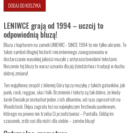
DODAJ DO KOSZYKA
LENIWCE grają od 1994 – uczcij to
odpowiednią bluzą!
Bluza z kapturem na zamek LINIEWIC - SINCE 1994 to nie tylko ubranie. To
także symbol długiej historii i niezmiennego zaangażowania w
dostarczanie wysokiej jakości muzyki z antyrasistowskimi tekstami.
Noszenie tej bluzy to wyraz uznania dla jej dziedzictwa i tradycji w duchu
dobrej zmiany!
Ten wyjątkowy zespół z Jeleniej Góry łączy muzykę z takich gatunków, jak
punk, rock, reggae, ska i folk. Brzmienie i teksty są tak dobre, że kiedy
Jurek Owsiak przesłuchał jeden z ich albumów, od razu zaprosił ich na
Woodstock. Ekipa zagrała też na największym festiwalu punkowym,
którego na pewno nie trzeba Ci przedstawiać – Puntalla. Oddaj im
szacunek, zrób coś dla nich i dla siebie – zamów bluzę!