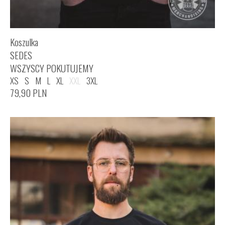
Koszulka
SEDES
WSZYSCY POKUTUJEMY
XS
S
M
L
XL
XXL
3XL
79,90
PLN