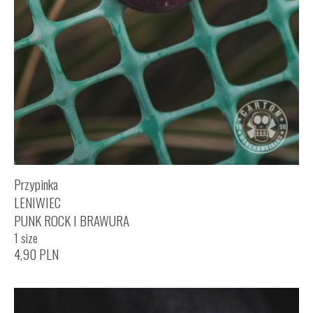
Przypinka
LENIWIEC
PUNK ROCK I BRAWURA
1 size
4,90
PLN