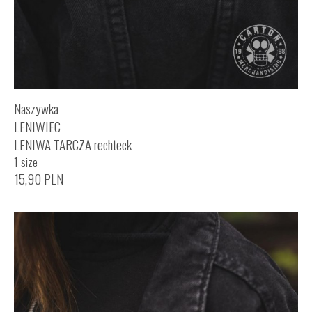
Naszywka
LENIWIEC
LENIWA TARCZA rechteck
1 size
15,90
PLN