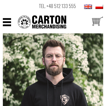
TEL.
+48 512 133 555
ARTYŚCI
PRODUKTY
OUTLET