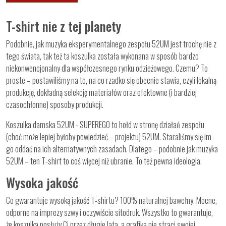
T-shirt nie z tej planety
Podobnie, jak muzyka eksperymentalnego zespołu 52UM jest trochę nie z
tego świata, tak też ta koszulka została wykonana w sposób bardzo
niekonwencjonalny dla współczesnego rynku odzieżowego. Czemu? To
proste – postawiliśmy na to, na co rzadko się obecnie stawia, czyli lokalną
produkcję, dokładną selekcję materiałów oraz efektowne (i bardziej
czasochłonne) sposoby produkcji.
Koszulka damska 52UM - SUPEREGO to hołd w stronę działań zespołu
(choć może lepiej byłoby powiedzieć – projektu) 52UM. Staraliśmy się im
go oddać na ich alternatywnych zasadach. Dlatego – podobnie jak muzyka
52UM – ten T-shirt to coś więcej niż ubranie. To też pewna ideologia.
Wysoka jakość
Co gwarantuje wysoką jakość T-shirtu? 100% naturalnej bawełny. Mocne,
odporne na imprezy szwy i oczywiście sitodruk. Wszystko to gwarantuje,
że koszulka posłuży Ci przez długie lata, a grafika nie straci swojej