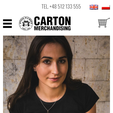
TEL.
+48 512 133 555
ARTYŚCI
PRODUKTY
OUTLET