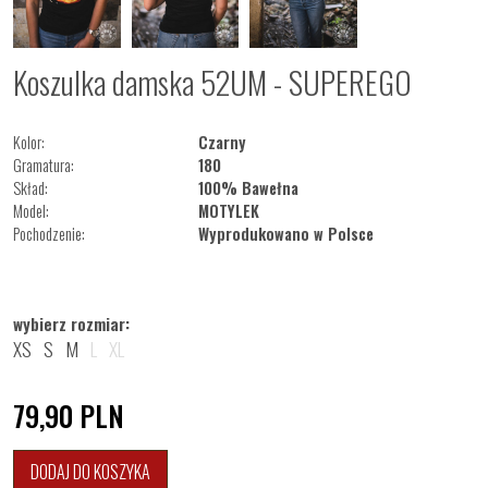
Koszulka damska 52UM - SUPEREGO
Kolor:
Czarny
Gramatura:
180
Skład:
100% Bawełna
Model:
MOTYLEK
Pochodzenie:
Wyprodukowano w Polsce
wybierz rozmiar:
XS
S
M
L
XL
79,90
PLN
DODAJ DO KOSZYKA