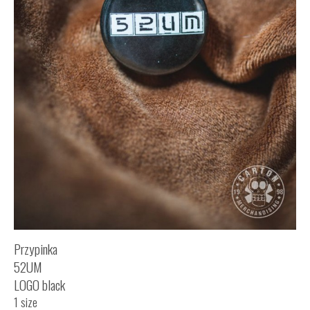
Przypinka
52UM
LOGO black
1 size