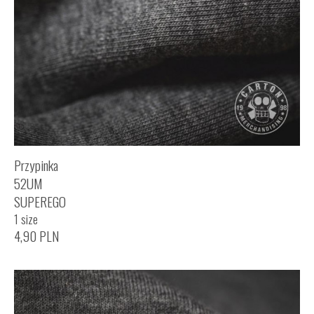
Przypinka
52UM
SUPEREGO
1 size
4,90
PLN