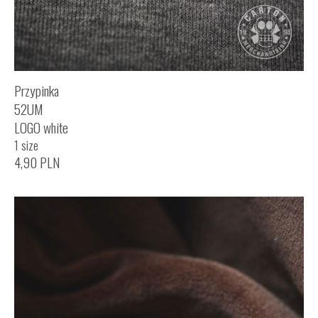
Przypinka
52UM
LOGO white
1 size
4,90
PLN