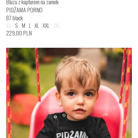
Bluza z kapturem na zamek
PIDŻAMA PORNO
87 black
XS
S
M
L
XL
XXL
3XL
229,00
PLN