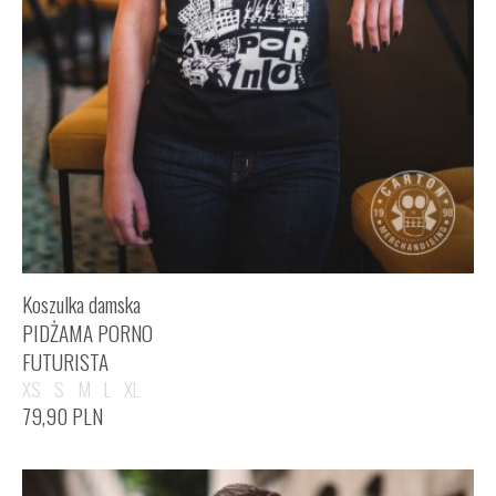
Koszulka damska
PIDŻAMA PORNO
FUTURISTA
XS
S
M
L
XL
79,90
PLN