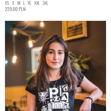
XS
S
M
L
XL
XXL
3XL
229,00
PLN