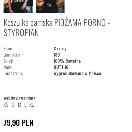
Koszulka damska PIDŻAMA PORNO -
STYROPIAN
Kolor:
Czarny
Gramatura:
180
Skład:
100% Bawełna
Model:
BUTT.16
Pochodzenie:
Wyprodukowano w Polsce
wybierz rozmiar:
XS
S
M
L
XL
79,90
PLN