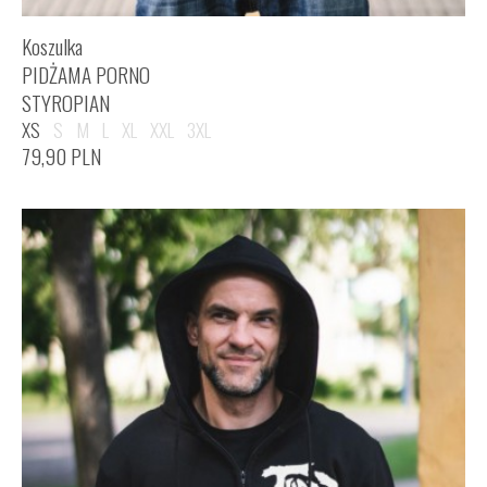
Koszulka
PIDŻAMA PORNO
STYROPIAN
XS
S
M
L
XL
XXL
3XL
79,90
PLN