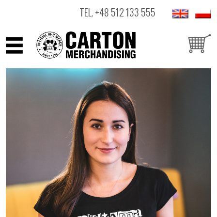
TEL.
+48 512 133 555
ARTYŚCI
PRODUKTY
OUTLET