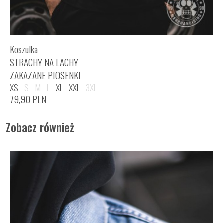
Koszulka
STRACHY NA LACHY
ZAKAZANE PIOSENKI
XS
S
M
L
XL
XXL
3XL
79,90
PLN
Zobacz również