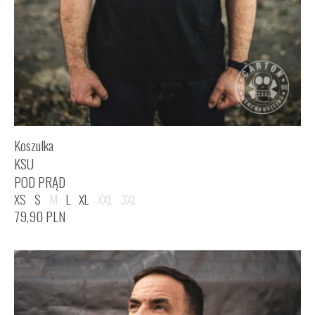
Koszulka
KSU
POD PRĄD
XS
S
M
L
XL
XXL
3XL
79,90
PLN