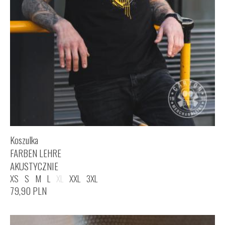
Koszulka
FARBEN LEHRE
AKUSTYCZNIE
XS
S
M
L
XL
XXL
3XL
79,90
PLN