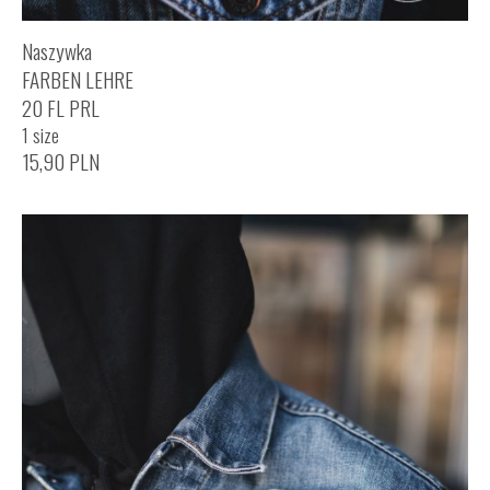
Naszywka
FARBEN LEHRE
20 FL PRL
1 size
15,90
PLN