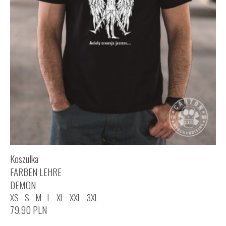
Koszulka
FARBEN LEHRE
DEMON
XS
S
M
L
XL
XXL
3XL
79,90
PLN