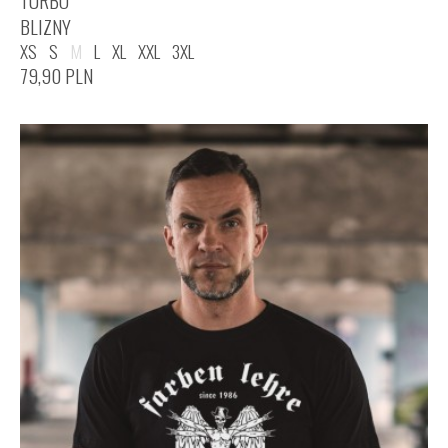
TURBO
BLIZNY
XS
S
M
L
XL
XXL
3XL
79,90
PLN