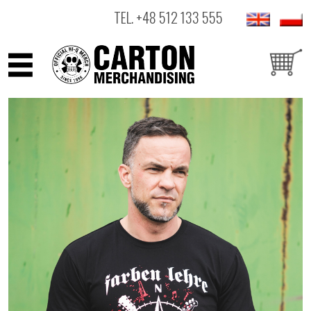
TEL.
+48 512 133 555
ARTYŚCI
PRODUKTY
OUTLET