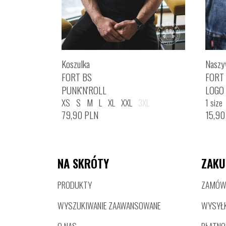
Koszulka
Naszy
FORT BS
FORT
PUNK'N'ROLL
LOGO 
XS
S
M
L
XL
XXL
3XL
1 size
79,90
PLN
15,9
NA SKRÓTY
ZAKU
PRODUKTY
ZAMÓWI
WYSZUKIWANIE ZAAWANSOWANE
WYSYŁ
O NAS
PŁATNO