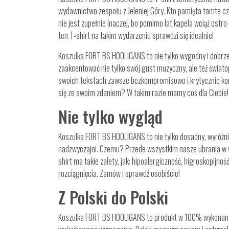
wydawnictwo zespołu z Jeleniej Góry. Kto pamięta tamte cz
nie jest zupełnie inaczej, bo pomimo lat kapela wciąż ostro 
ten T-shirt na takim wydarzeniu sprawdzi się idealnie!
Koszulka FORT BS HOOLIGANS to nie tylko wygodny i dobrze 
zaakcentować nie tylko swój gust muzyczny, ale też światop
swoich tekstach zawsze bezkompromisowo i krytycznie kom
się ze swoim zdaniem? W takim razie mamy coś dla Ciebie!
Nie tylko wygląd
Koszulka FORT BS HOOLIGANS to nie tylko dosadny, wyróżnia
nadzwyczajni. Czemu? Przede wszystkim nasze ubrania w w
shirt ma takie zalety, jak: hipoalergiczność, higroskopijnoś
rozciągnięcia. Zamów i sprawdź osobiście!
Z Polski do Polski
Koszulka FORT BS HOOLIGANS to produkt w 100% wykonany lok