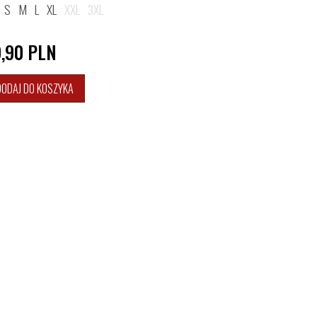
S
M
L
XL
XXL
3XL
9,90
PLN
DODAJ DO KOSZYKA