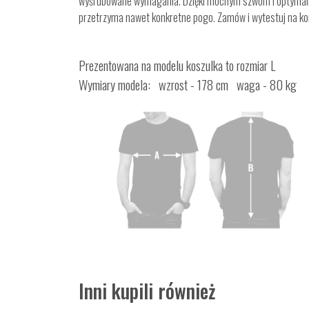
wyśrubowane wymagania. Dzięki mocnym szwom i optymalni
przetrzyma nawet konkretne pogo. Zamów i wytestuj na ko
Prezentowana na modelu koszulka to rozmiar L
Wymiary modela: wzrost - 178 cm waga - 80 kg
Inni kupili również