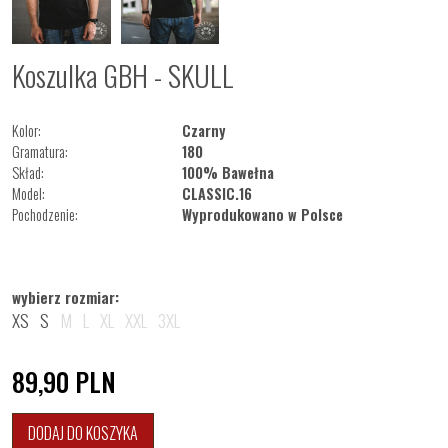
Koszulka GBH - SKULL
Kolor:
Czarny
Gramatura:
180
Skład:
100% Bawełna
Model:
CLASSIC.16
Pochodzenie:
Wyprodukowano w Polsce
wybierz rozmiar:
XS
S
M
L
XL
XXL
3XL
89,90
PLN
DODAJ DO KOSZYKA