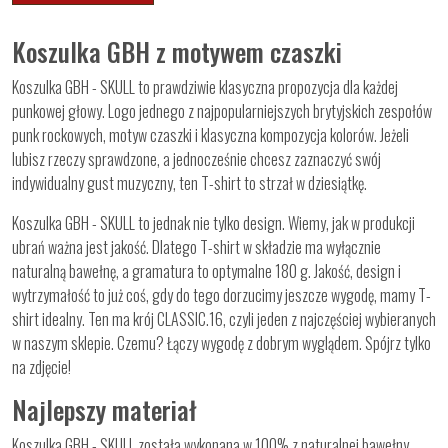
Koszulka GBH z motywem czaszki
Koszulka GBH - SKULL to prawdziwie klasyczna propozycja dla każdej
punkowej głowy. Logo jednego z najpopularniejszych brytyjskich zespołów
punk rockowych, motyw czaszki i klasyczna kompozycja kolorów. Jeżeli
lubisz rzeczy sprawdzone, a jednocześnie chcesz zaznaczyć swój
indywidualny gust muzyczny, ten T-shirt to strzał w dziesiątkę.
Koszulka GBH - SKULL to jednak nie tylko design. Wiemy, jak w produkcji
ubrań ważna jest jakość. Dlatego T-shirt w składzie ma wyłącznie
naturalną bawełnę, a gramatura to optymalne 180 g. Jakość, design i
wytrzymałość to już coś, gdy do tego dorzucimy jeszcze wygodę, mamy T-
shirt idealny. Ten ma krój CLASSIC.16, czyli jeden z najczęściej wybieranych
w naszym sklepie. Czemu? Łączy wygodę z dobrym wyglądem. Spójrz tylko
na zdjęcie!
Najlepszy materiał
Koszulka GBH - SKULL została wykonana w 100% z naturalnej bawełny.