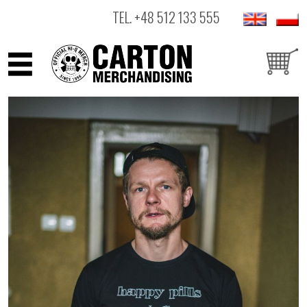
TEL.
+48 512 133 555
ARTYŚCI
PRODUKTY
OUTLET