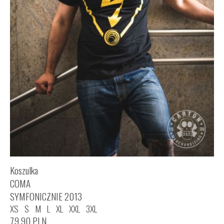
Koszulka
COMA
SYMFONICZNIE 2013
XS
S
M
L
XL
XXL
3XL
79,90
PLN