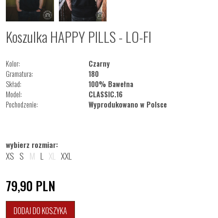
Koszulka HAPPY PILLS - LO-FI
Kolor:
Czarny
Gramatura:
180
Skład:
100% Bawełna
Model:
CLASSIC.16
Pochodzenie:
Wyprodukowano w Polsce
wybierz rozmiar:
XS
S
M
L
XL
XXL
79,90
PLN
DODAJ DO KOSZYKA