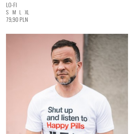
LO-FI
S
M
L
XL
79,90
PLN