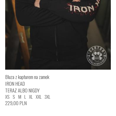
Bluza z kapturem na zamek
IRON HEAD
TERAZ ALBO NIGDY
XS
S
M
L
XL
XXL
3XL
229,00
PLN