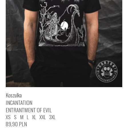
Koszulka
INCANTATION
ENTRANTMENT OF EVIL
XS
S
M
L
XL
XXL
3XL
89,90
PLN