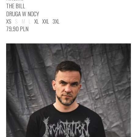
THE BILL
DRUGA W NOCY
XS
S
M
L
XL
XXL
3XL
79,90
PLN