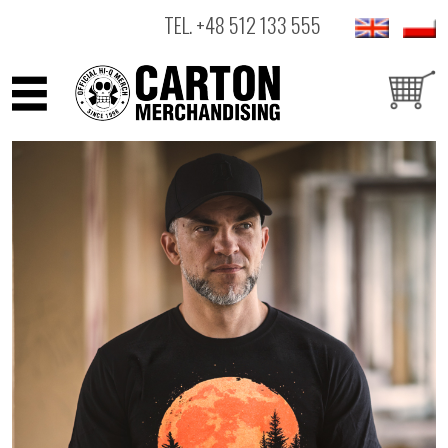
TEL.
+48 512 133 555
ARTYŚCI
PRODUKTY
OUTLET