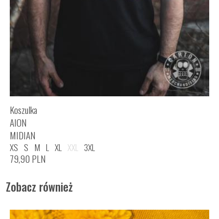
Koszulka
AION
MIDIAN
XS
S
M
L
XL
XXL
3XL
79,90
PLN
Zobacz również