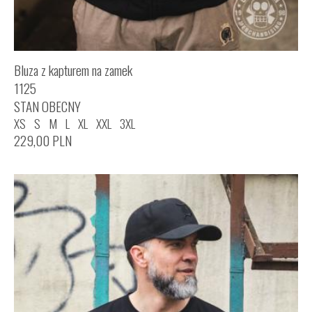
Bluza z kapturem na zamek
1125
STAN OBECNY
XS
S
M
L
XL
XXL
3XL
229,00
PLN