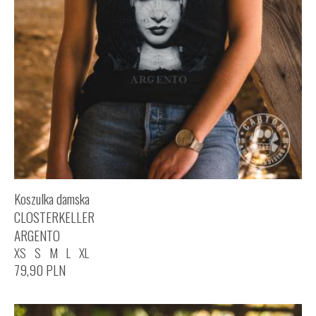
Koszulka damska
CLOSTERKELLER
ARGENTO
XS
S
M
L
XL
79,90
PLN