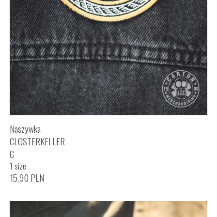
Naszywka
CLOSTERKELLER
C
1 size
15,90
PLN