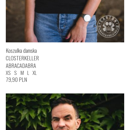
Koszulka damska
CLOSTERKELLER
ABRACADABRA
XS
S
M
L
XL
79,90
PLN