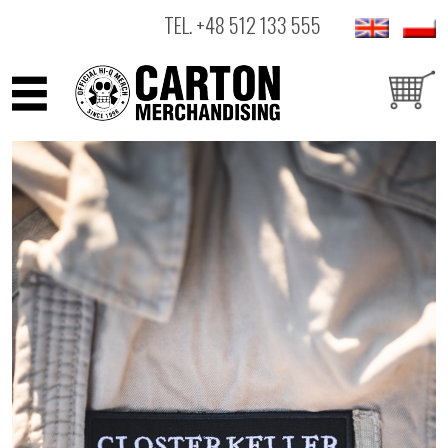
TEL.
+48 512 133 555
ARTYŚCI
PRODUKTY
OUTLET