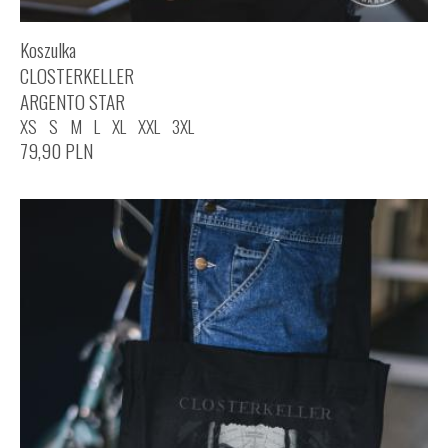
Koszulka
CLOSTERKELLER
ARGENTO STAR
XS
S
M
L
XL
XXL
3XL
79,90
PLN