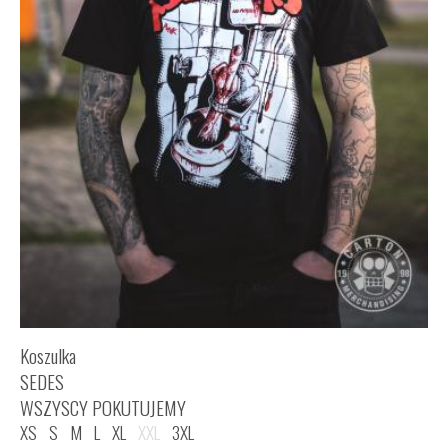
Koszulka
SEDES
WSZYSCY POKUTUJEMY
XS
S
M
L
XL
XXL
3XL