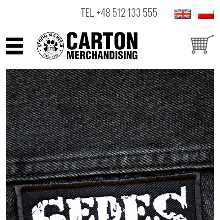
TEL.
+48 512 133 555
ARTYŚCI
PRODUKTY
OUTLET