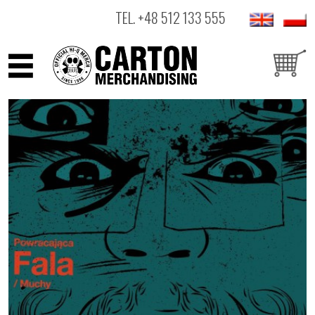
TEL.
+48 512 133 555
ARTYŚCI
PRODUKTY
OUTLET