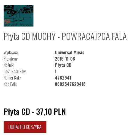
Płyta CD MUCHY - POWRACAJ?CA FALA
Wydawca:
Universal Music
Premiera:
2015-11-06
Nośnik:
Płyta CD
Ilość Nośników:
1
Numer Kat.:
4762941
Kod EAN:
0602547629418
Płyta CD - 37,10
PLN
DODAJ DO KOSZYKA