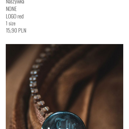
Naszywka
NONE
LOGO red
1 size
15,90
PLN