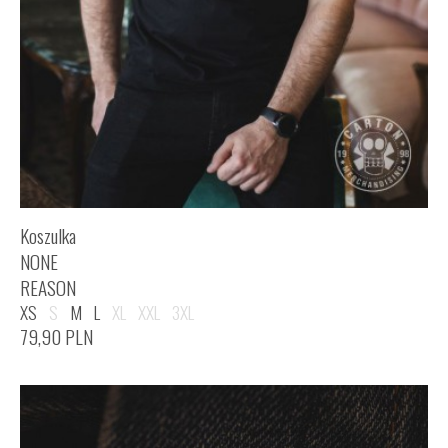
Koszulka
NONE
REASON
XS
S
M
L
XL
XXL
3XL
79,90
PLN