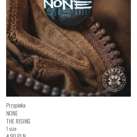
Przypinka
NONE
THE RISING
1 size
4,90
PLN