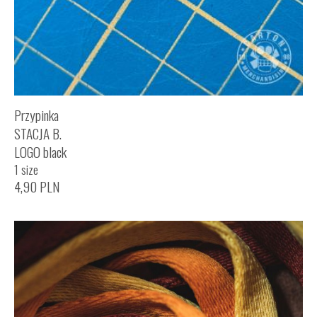
Przypinka
STACJA B.
LOGO black
1 size
4,90
PLN