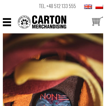
TEL.
+48 512 133 555
ARTYŚCI
PRODUKTY
OUTLET