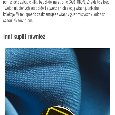
pomyśleć o zakupie kilku badzików na stronie CARTON.PL. Znajdź te z logo
Twoich ulubionych zespołów i stwórz z nich swoją własną, unikalną
kolekcję. W ten sposób zaakcentujesz własny gust muzyczny i oddasz
szacunek zespołom.
Inni kupili również