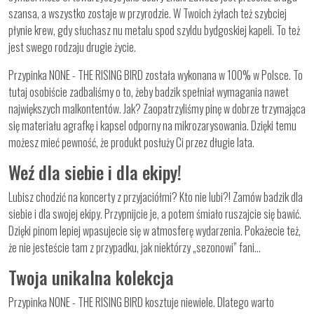
szansa, a wszystko zostaje w przyrodzie. W Twoich żyłach też szybciej
płynie krew, gdy słuchasz nu metalu spod szyldu bydgoskiej kapeli. To też
jest swego rodzaju drugie życie.
Przypinka NONE - THE RISING BIRD została wykonana w 100% w Polsce. To
tutaj osobiście zadbaliśmy o to, żeby badzik spełniał wymagania nawet
największych malkontentów. Jak? Zaopatrzyliśmy pinę w dobrze trzymająca
się materiału agrafkę i kapsel odporny na mikrozarysowania. Dzięki temu
możesz mieć pewność, że produkt posłuży Ci przez długie lata.
Weź dla siebie i dla ekipy!
Lubisz chodzić na koncerty z przyjaciółmi? Kto nie lubi?! Zamów badzik dla
siebie i dla swojej ekipy. Przypnijcie je, a potem śmiało ruszajcie się bawić.
Dzięki pinom lepiej wpasujecie się w atmosferę wydarzenia. Pokażecie też,
że nie jesteście tam z przypadku, jak niektórzy „sezonowi” fani…
Twoja unikalna kolekcja
Przypinka NONE - THE RISING BIRD kosztuje niewiele. Dlatego warto