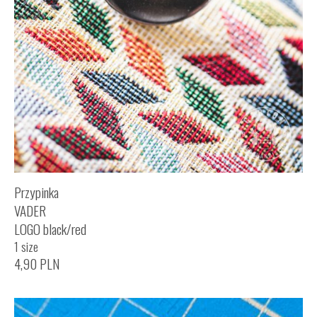
Przypinka
VADER
LOGO black/red
1 size
4,90
PLN