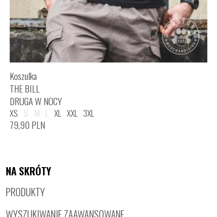
Koszulka
THE BILL
DRUGA W NOCY
XS
S
M
L
XL
XXL
3XL
79,90
PLN
NA SKRÓTY
PRODUKTY
WYSZUKIWANIE ZAAWANSOWANE