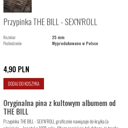
Przypinka THE BILL - SEX'N'ROLL
Rozmiar:
25 mm
Pochodzenie:
Wyprodukowano w Polsce
4,90
PLN
DODAJ DO KOSZYKA
Oryginalna pina z kultowym albumem od
THE BILL
Przypinka THE BILL - SEX’N’ROLL graficznie nawiązuje do krążka (a