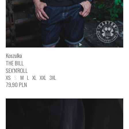
Koszulka
THE BILL
SEX'N'ROLL
XS
S
M
L
XL
XXL
3XL
79,90
PLN