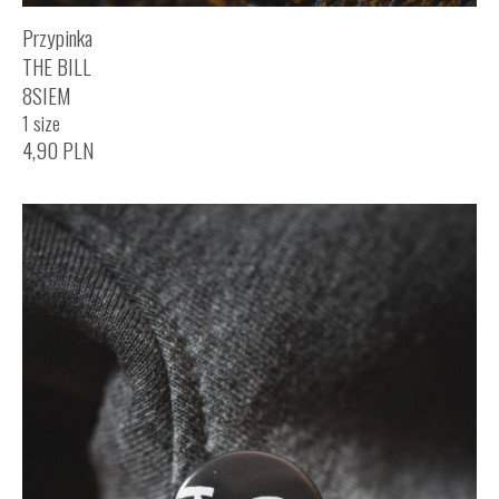
Przypinka
THE BILL
8SIEM
1 size
4,90
PLN