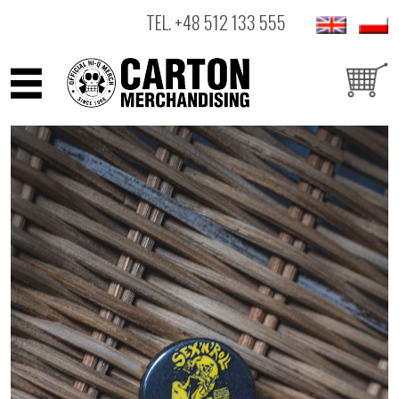
TEL.
+48 512 133 555
ARTYŚCI
PRODUKTY
OUTLET