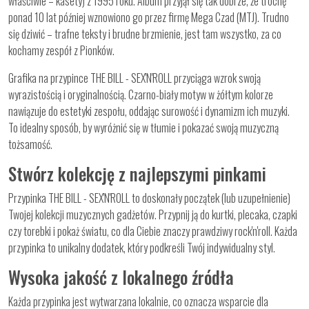
właściwie – kasety) z 1995 roku. Album przyjął się tak dobrze, że trochę
ponad 10 lat później wznowiono go przez firmę Mega Czad (MTJ). Trudno
się dziwić – trafne teksty i brudne brzmienie, jest tam wszystko, za co
kochamy zespół z Pionków.
Grafika na przypince THE BILL - SEX'N'ROLL przyciąga wzrok swoją
wyrazistością i oryginalnością. Czarno-biały motyw w żółtym kolorze
nawiązuje do estetyki zespołu, oddając surowość i dynamizm ich muzyki.
To idealny sposób, by wyróżnić się w tłumie i pokazać swoją muzyczną
tożsamość.
Stwórz kolekcję z najlepszymi pinkami
Przypinka THE BILL - SEX'N'ROLL to doskonały początek (lub uzupełnienie)
Twojej kolekcji muzycznych gadżetów. Przypnij ją do kurtki, plecaka, czapki
czy torebki i pokaż światu, co dla Ciebie znaczy prawdziwy rock'n'roll. Każda
przypinka to unikalny dodatek, który podkreśli Twój indywidualny styl.
Wysoka jakość z lokalnego źródła
Każda przypinka jest wytwarzana lokalnie, co oznacza wsparcie dla