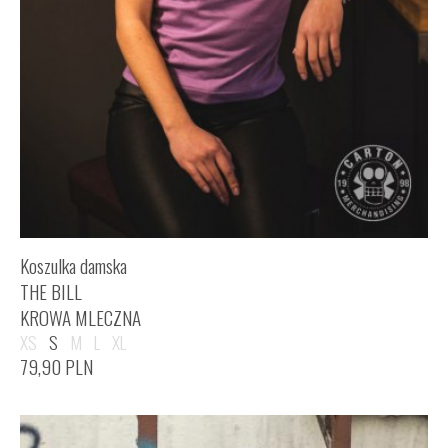
Koszulka damska
THE BILL
KROWA MLECZNA
XS
S
M
L
XL
79,90
PLN