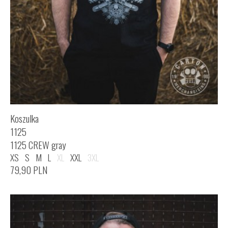
Koszulka
1125
1125 CREW gray
XS
S
M
L
XL
XXL
3XL
79,90
PLN