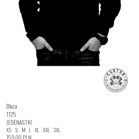
Bluza
1125
JEDENASTKI
XS
S
M
L
XL
XXL
3XL
159,00
PLN