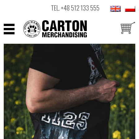
TEL.
+48 512 133 555
ARTYŚCI
PRODUKTY
OUTLET