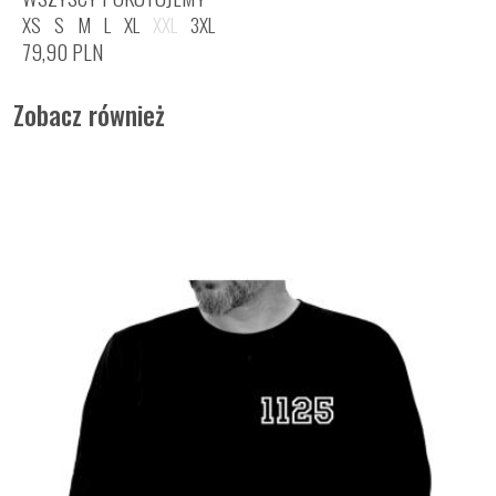
XS
S
M
L
XL
XXL
3XL
79,90
PLN
Zobacz również