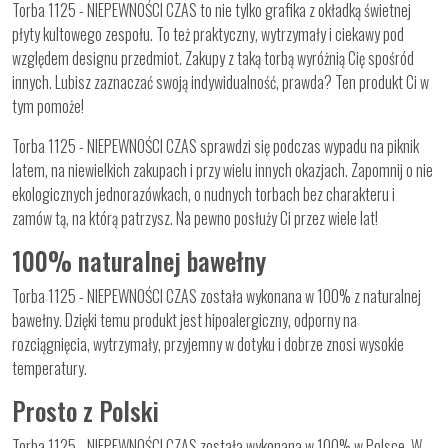
Torba 1125 - NIEPEWNOŚCI CZAS to nie tylko grafika z okładką świetnej
płyty kultowego zespołu. To też praktyczny, wytrzymały i ciekawy pod
względem designu przedmiot. Zakupy z taką torbą wyróżnią Cię spośród
innych. Lubisz zaznaczać swoją indywidualność, prawda? Ten produkt Ci w
tym pomoże!
Torba 1125 - NIEPEWNOŚCI CZAS sprawdzi się podczas wypadu na piknik
latem, na niewielkich zakupach i przy wielu innych okazjach. Zapomnij o nie
ekologicznych jednorazówkach, o nudnych torbach bez charakteru i
zamów tą, na którą patrzysz. Na pewno posłuży Ci przez wiele lat!
100% naturalnej bawełny
Torba 1125 - NIEPEWNOŚCI CZAS została wykonana w 100% z naturalnej
bawełny. Dzięki temu produkt jest hipoalergiczny, odporny na
rozciągnięcia, wytrzymały, przyjemny w dotyku i dobrze znosi wysokie
temperatury.
Prosto z Polski
Torba 1125 - NIEPEWNOŚCI CZAS została wykonana w 100% w Polsce. W