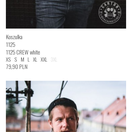
Koszulka
1125
1125 CREW white
XS
S
M
L
XL
XXL
3XL
79,90
PLN