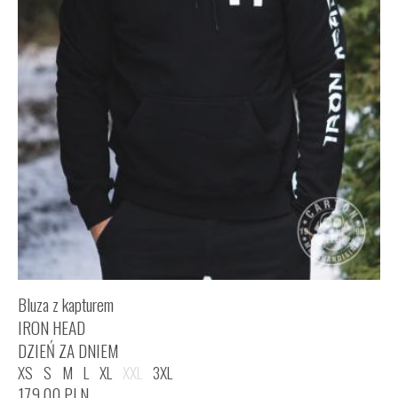
Bluza z kapturem
IRON HEAD
DZIEŃ ZA DNIEM
XS
S
M
L
XL
XXL
3XL
179,00
PLN