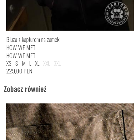
Bluza z kapturem na zamek
HOW WE MET
HOW WE MET
XS
S
M
L
XL
XXL
3XL
229,00
PLN
Zobacz również