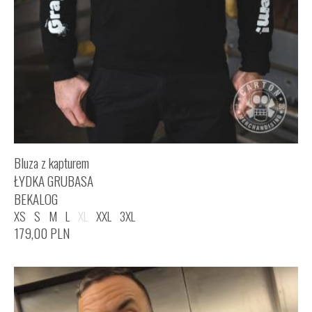
Bluza z kapturem
ŁYDKA GRUBASA
BEKALOG
XS
S
M
L
XL
XXL
3XL
179,00
PLN