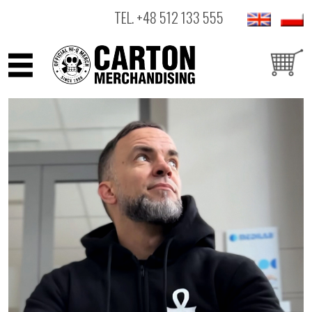
TEL.
+48 512 133 555
ARTYŚCI
PRODUKTY
OUTLET