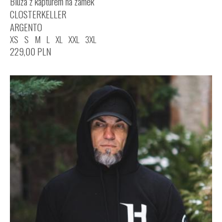
Bluza z kapturem na zamek
CLOSTERKELLER
ARGENTO
XS
S
M
L
XL
XXL
3XL
229,00
PLN