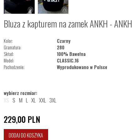
Bluza z kapturem na zamek ANKH - ANKH
Kolor:
Czarny
Gramatura:
280
Skład:
100% Bawełna
Model:
CLASSIC.16
Pochodzenie:
Wyprodukowano w Polsce
wybierz rozmiar:
XS
S
M
L
XL
XXL
3XL
229,00
PLN
DODAJ DO KOSZYKA