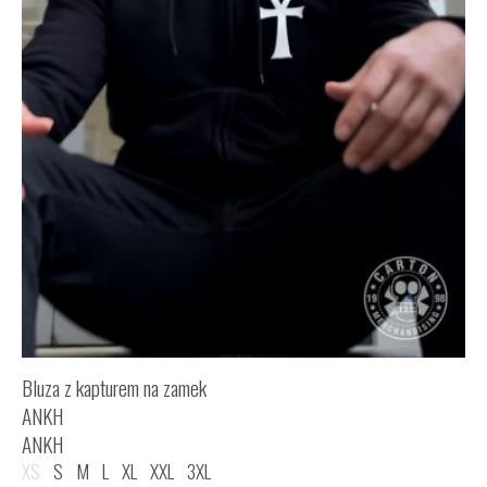
Bluza z kapturem na zamek
ANKH
ANKH
XS
S
M
L
XL
XXL
3XL