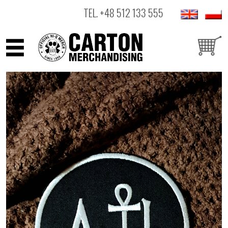
TEL.
+48 512 133 555
ARTYŚCI
PRODUKTY
OUTLET