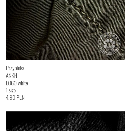
Przypinka
ANKH
LOGO white
1 size
4,90
PLN