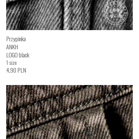
Przypinka
ANKH
LOGO black
1 size
4,90
PLN