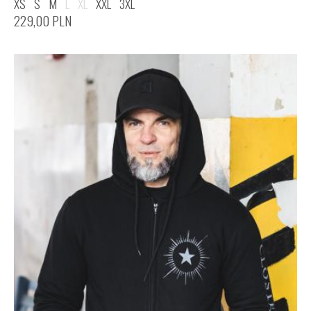
XS
S
M
L
XL
XXL
3XL
229,00
PLN