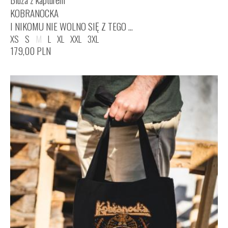
KOBRANOCKA
I NIKOMU NIE WOLNO SIĘ Z TEGO ...
XS
S
M
L
XL
XXL
3XL
179,00
PLN