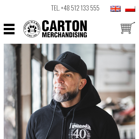
TEL.
+48 512 133 555
ARTYŚCI
PRODUKTY
OUTLET