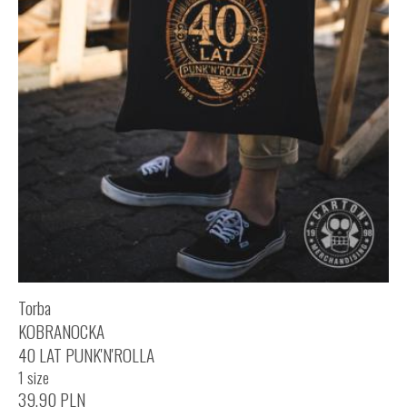
Torba
KOBRANOCKA
40 LAT PUNK'N'ROLLA
1 size
39,90
PLN