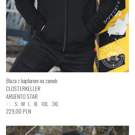
Bluza z kapturem na zamek
CLOSTERKELLER
ARGENTO STAR
XS
S
M
L
XL
XXL
3XL
229,00
PLN