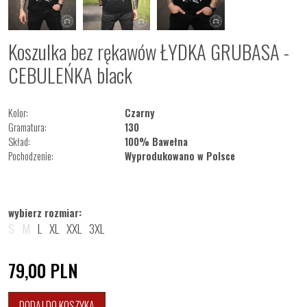
Koszulka bez rękawów ŁYDKA GRUBASA -
CEBULEŃKA black
Kolor:
Czarny
Gramatura:
130
Skład:
100% Bawełna
Pochodzenie:
Wyprodukowano w Polsce
wybierz rozmiar:
S
M
L
XL
XXL
3XL
79,00
PLN
DODAJ DO KOSZYKA