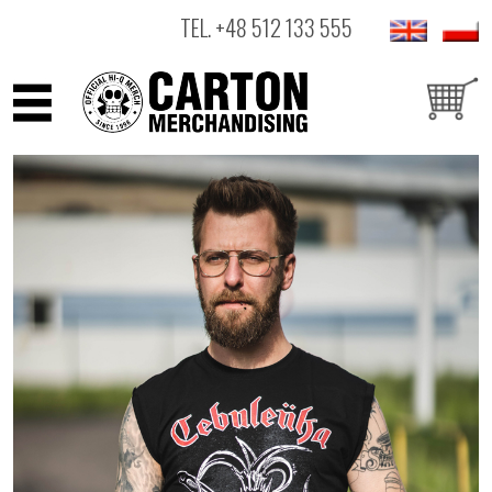
TEL.
+48 512 133 555
ARTYŚCI
PRODUKTY
OUTLET