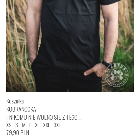
Koszulka
KOBRANOCKA
I NIKOMU NIE WOLNO SIĘ Z TEGO ...
XS
S
M
L
XL
XXL
3XL
79,90
PLN