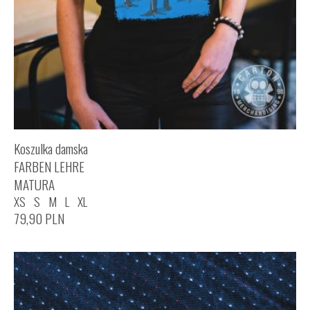
Koszulka damska
FARBEN LEHRE
MATURA
XS
S
M
L
XL
79,90
PLN