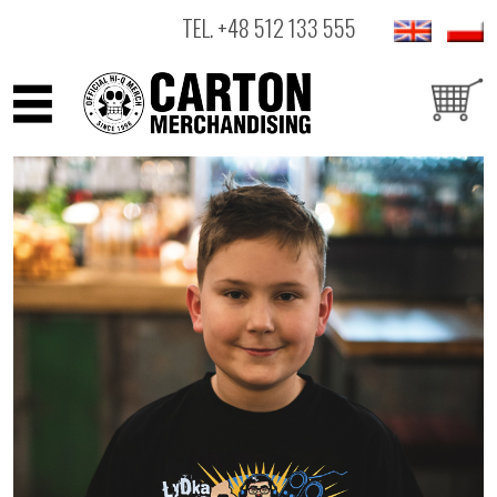
TEL.
+48 512 133 555
ARTYŚCI
PRODUKTY
OUTLET