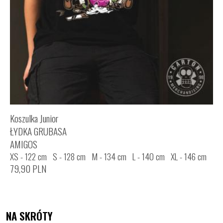
Koszulka Junior
ŁYDKA GRUBASA
AMIGOS
XS - 122 cm
S - 128 cm
M - 134 cm
L - 140 cm
XL - 146 cm
XXL - 152 cm
79,90
PLN
NA SKRÓTY