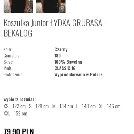
Koszulka Junior ŁYDKA GRUBASA -
BEKALOG
Kolor:
Czarny
Gramatura:
180
Skład:
100% Bawełna
Model:
CLASSIC.16
Pochodzenie:
Wyprodukowano w Polsce
wybierz rozmiar:
XS - 122 cm
S - 128 cm
M - 134 cm
L - 140 cm
XL - 146 cm
XXL - 152 cm
79,90
PLN