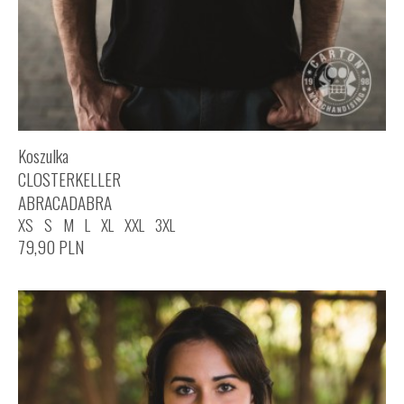
Koszulka
CLOSTERKELLER
ABRACADABRA
XS
S
M
L
XL
XXL
3XL
79,90
PLN