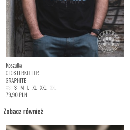
Koszulka
CLOSTERKELLER
GRAPHITE
XS
S
M
L
XL
XXL
3XL
79,90
PLN
Zobacz również