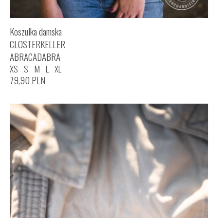
Koszulka damska
CLOSTERKELLER
ABRACADABRA
XS
S
M
L
XL
79,90
PLN