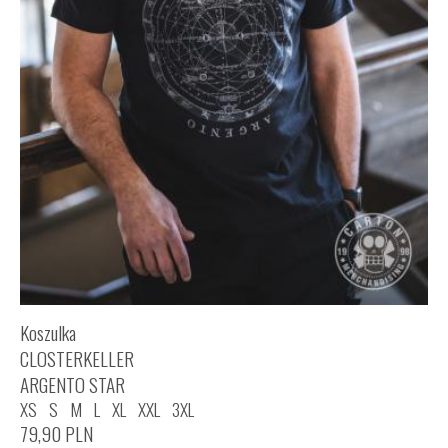
Koszulka
CLOSTERKELLER
ARGENTO STAR
XS
S
M
L
XL
XXL
3XL
79,90
PLN