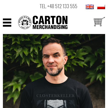
TEL.
+48 512 133 555
ARTYŚCI
PRODUKTY
OUTLET