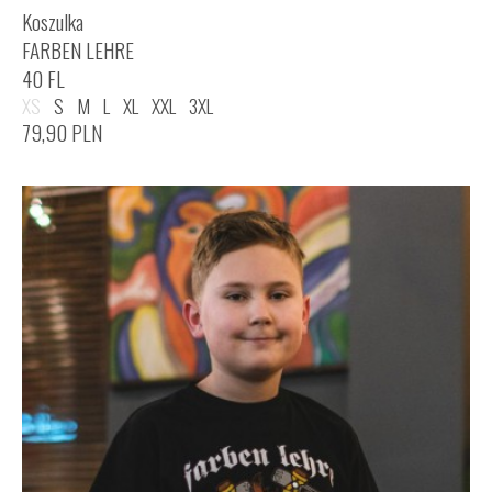
Koszulka
FARBEN LEHRE
40 FL
XS
S
M
L
XL
XXL
3XL
79,90
PLN