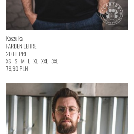
Koszulka
FARBEN LEHRE
20 FL PRL
XS
S
M
L
XL
XXL
3XL
79,90
PLN