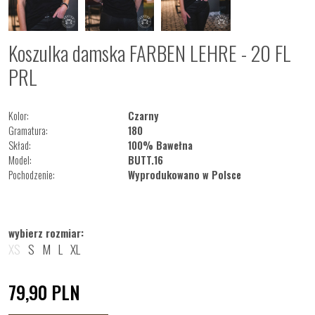
Koszulka damska FARBEN LEHRE - 20 FL
PRL
Kolor:
Czarny
Gramatura:
180
Skład:
100% Bawełna
Model:
BUTT.16
Pochodzenie:
Wyprodukowano w Polsce
wybierz rozmiar:
XS
S
M
L
XL
79,90
PLN