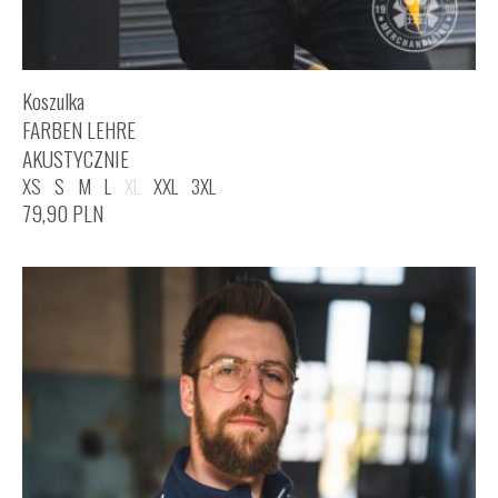
Koszulka
FARBEN LEHRE
AKUSTYCZNIE
XS
S
M
L
XL
XXL
3XL
79,90
PLN