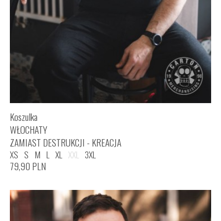
Koszulka
WŁOCHATY
ZAMIAST DESTRUKCJI - KREACJA
XS
S
M
L
XL
XXL
3XL
79,90
PLN