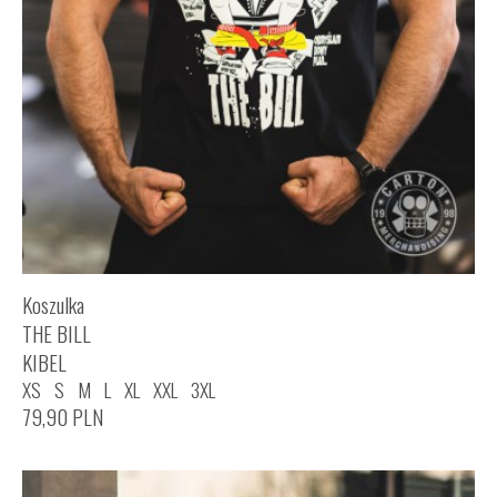
Koszulka
THE BILL
KIBEL
XS
S
M
L
XL
XXL
3XL
79,90
PLN