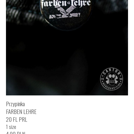
Przypinka
FARBEN LEHRE
20 FL PRL
1 size
4,90
PLN