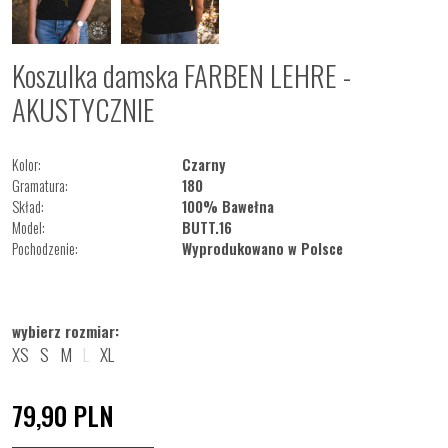
Koszulka damska FARBEN LEHRE -
AKUSTYCZNIE
Kolor:
Czarny
Gramatura:
180
Skład:
100% Bawełna
Model:
BUTT.16
Pochodzenie:
Wyprodukowano w Polsce
wybierz rozmiar:
XS
S
M
L
XL
79,90
PLN