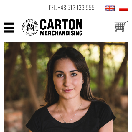
TEL.
+48 512 133 555
ARTYŚCI
PRODUKTY
OUTLET