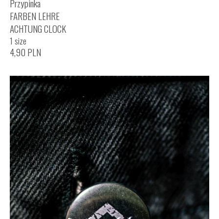
Przypinka
FARBEN LEHRE
ACHTUNG CLOCK
1 size
4,90
PLN