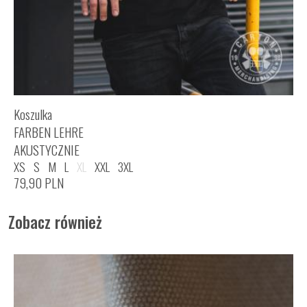
Koszulka
FARBEN LEHRE
AKUSTYCZNIE
XS
S
M
L
XL
XXL
3XL
79,90
PLN
Zobacz również