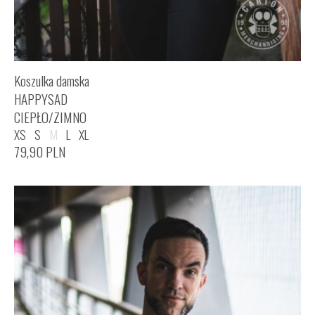
Koszulka damska
HAPPYSAD
CIEPŁO/ZIMNO
XS
S
M
L
XL
79,90
PLN