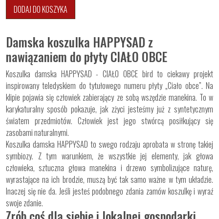
DODAJ DO KOSZYKA
Damska koszulka HAPPYSAD z
nawiązaniem do płyty CIAŁO OBCE
Koszulka damska HAPPYSAD - CIAŁO OBCE bird to ciekawy projekt
inspirowany teledyskiem do tytułowego numeru płyty „Ciało obce”. Na
klipie pojawia się człowiek zabierający ze sobą wszędzie manekina. To w
karykaturalny sposób pokazuje, jak zżyci jesteśmy już z syntetycznym
światem przedmiotów. Człowiek jest jego stwórcą posiłkujący się
zasobami naturalnymi.
Koszulka damska HAPPYSAD to swego rodzaju aprobata w stronę takiej
symbiozy. Z tym warunkiem, że wszystkie jej elementy, jak głowa
człowieka, sztuczna głowa manekina i drzewo symbolizujące naturę,
wyrastające na ich brodzie, muszą być tak samo ważne w tym układzie.
Inaczej się nie da. Jeśli jesteś podobnego zdania zamów koszulkę i wyraź
swoje zdanie.
Zrób coś dla siebie i lokalnej gospodarki