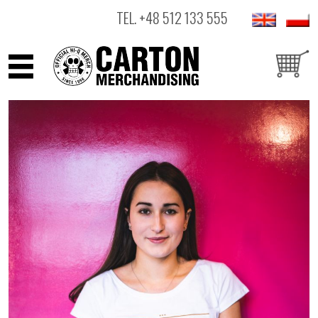
TEL.
+48 512 133 555
ARTYŚCI
PRODUKTY
OUTLET