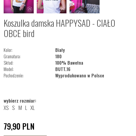
Koszulka damska HAPPYSAD - CIAŁO
OBCE bird
Kolor:
Biały
Gramatura:
180
Skład:
100% Bawełna
Model:
BUTT.16
Pochodzenie:
Wyprodukowano w Polsce
wybierz rozmiar:
XS
S
M
L
XL
79,90
PLN