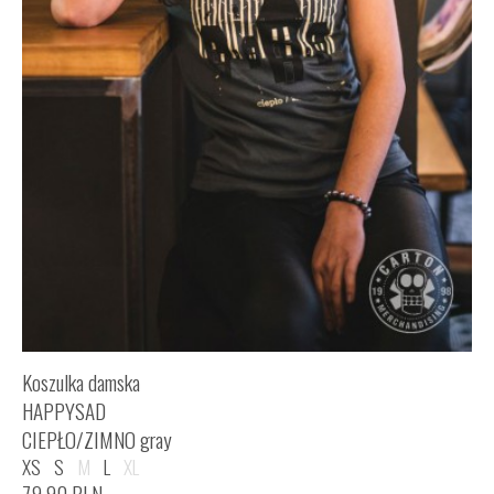
Koszulka damska
HAPPYSAD
CIEPŁO/ZIMNO gray
XS
S
M
L
XL
79,90
PLN