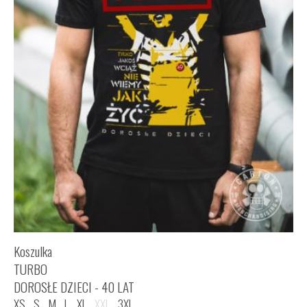
Koszulka
TURBO
DOROSŁE DZIECI - 40 LAT
XS
S
M
L
XL
XXL
3XL