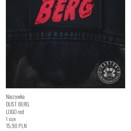
Naszywka
DUST BERG
LOGO red
1 size
15,90
PLN