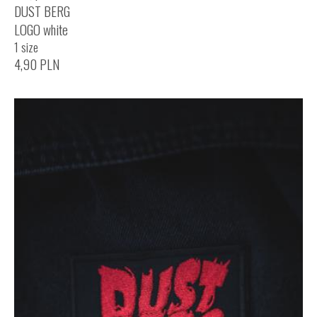
DUST BERG
LOGO white
1 size
4,90
PLN