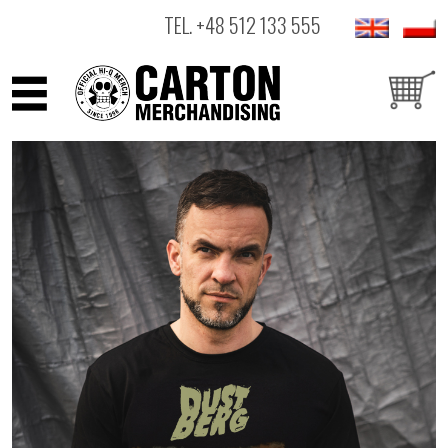
TEL.
+48 512 133 555
ARTYŚCI
PRODUKTY
OUTLET