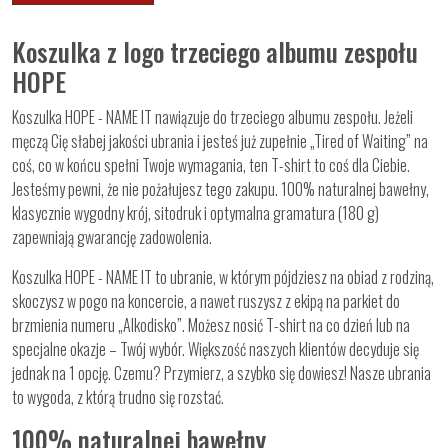
Koszulka z logo trzeciego albumu zespołu
HOPE
Koszulka HOPE - NAME IT nawiązuje do trzeciego albumu zespołu. Jeżeli
męczą Cię słabej jakości ubrania i jesteś już zupełnie „Tired of Waiting” na
coś, co w końcu spełni Twoje wymagania, ten T-shirt to coś dla Ciebie.
Jesteśmy pewni, że nie pożałujesz tego zakupu. 100% naturalnej bawełny,
klasycznie wygodny krój, sitodruk i optymalna gramatura (180 g)
zapewniają gwarancję zadowolenia.
Koszulka HOPE - NAME IT to ubranie, w którym pójdziesz na obiad z rodziną,
skoczysz w pogo na koncercie, a nawet ruszysz z ekipą na parkiet do
brzmienia numeru „Alkodisko”. Możesz nosić T-shirt na co dzień lub na
specjalne okazje – Twój wybór. Większość naszych klientów decyduje się
jednak na 1 opcję. Czemu? Przymierz, a szybko się dowiesz! Nasze ubrania
to wygoda, z którą trudno się rozstać.
100% naturalnej bawełny