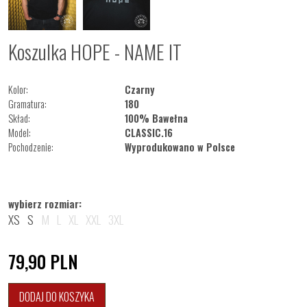
Koszulka HOPE - NAME IT
Kolor:
Czarny
Gramatura:
180
Skład:
100% Bawełna
Model:
CLASSIC.16
Pochodzenie:
Wyprodukowano w Polsce
wybierz rozmiar:
XS
S
M
L
XL
XXL
3XL
79,90
PLN
DODAJ DO KOSZYKA