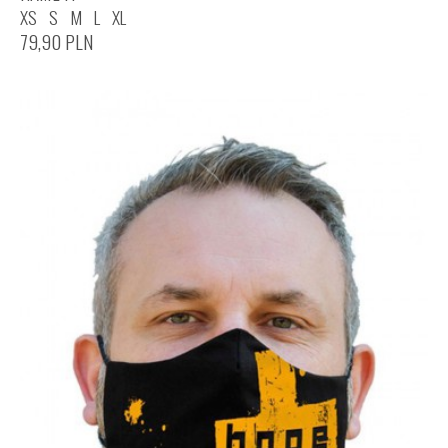
XS
S
M
L
XL
79,90
PLN