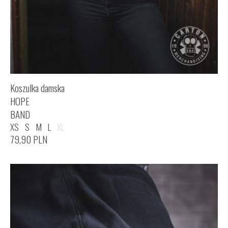
Koszulka damska
HOPE
BAND
XS
S
M
L
XL
79,90
PLN