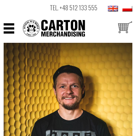
TEL.
+48 512 133 555
ARTYŚCI
PRODUKTY
OUTLET