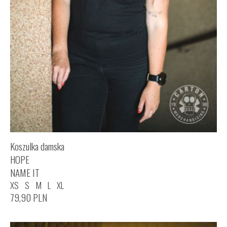
Koszulka damska
HOPE
NAME IT
XS
S
M
L
XL
79,90
PLN