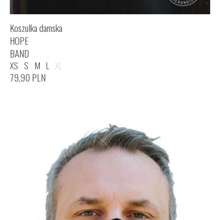
Koszulka damska
HOPE
BAND
XS
S
M
L
XL
79,90
PLN