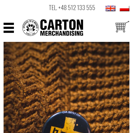
TEL.
+48 512 133 555
ARTYŚCI
PRODUKTY
OUTLET