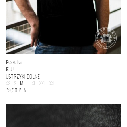
Koszulka
KSU
USTRZYKI DOLNE
XS
S
M
L
XL
XXL
3XL
79,90
PLN