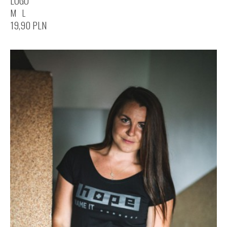
LOGO
M
L
19,90
PLN