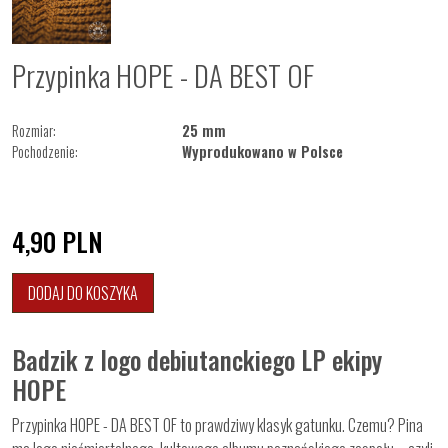
Przypinka HOPE - DA BEST OF
Rozmiar:
25 mm
Pochodzenie:
Wyprodukowano w Polsce
4,90
PLN
DODAJ DO KOSZYKA
Badzik z logo debiutanckiego LP ekipy
HOPE
Przypinka HOPE - DA BEST OF to prawdziwy klasyk gatunku. Czemu? Pina