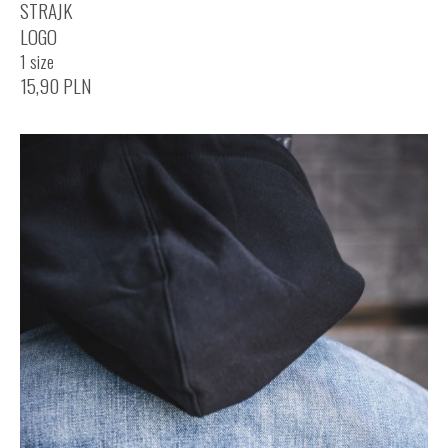
STRAJK
LOGO
1 size
15,90
PLN