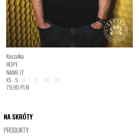
Koszulka
HOPE
NAME IT
XS
S
M
L
XL
XXL
3XL
79,90
PLN
NA SKRÓTY
PRODUKTY