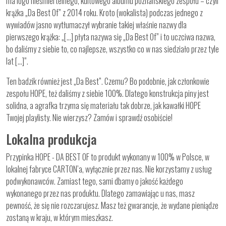
ma logo nieśmiertelnego, kultowego albumu poznańskiego zespołu – czyli
krążka „Da Best Of” z 2014 roku. Kroto (wokalista) podczas jednego z
wywiadów jasno wytłumaczył wybranie takiej właśnie nazwy dla
pierwszego krążka: „[...] płyta nazywa się „Da Best Of” i to uczciwa nazwa,
bo daliśmy z siebie to, co najlepsze, wszystko co w nas siedziało przez tyle
lat [...]”.
Ten badzik również jest „Da Best”. Czemu? Bo podobnie, jak członkowie
zespołu HOPE, też daliśmy z siebie 100%. Dlatego konstrukcja piny jest
solidna, a agrafka trzyma się materiału tak dobrze, jak kawałki HOPE
Twojej playlisty. Nie wierzysz? Zamów i sprawdź osobiście!
Lokalna produkcja
Przypinka HOPE - DA BEST OF to produkt wykonany w 100% w Polsce, w
lokalnej fabryce CARTON’a, wyłącznie przez nas. Nie korzystamy z usług
podwykonawców. Zamiast tego, sami dbamy o jakość każdego
wykonanego przez nas produktu. Dlatego zamawiając u nas, masz
pewność, że się nie rozczarujesz. Masz też gwarancje, że wydane pieniądze
zostaną w kraju, w którym mieszkasz.