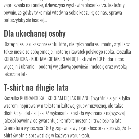
zaproszenia na randkę, dziewczyna wystawiła piosenkarza. Jesteśmy
pewnie, że gdyby tylko miał wtedy na sobie koszulkę od nas, sprawa
potoczyłaby się inaczej…
Dla ukochanej osoby
Dlatego jeśli szukasz prezentu, który nie tylko podkreśli modny styl, lecz
także niesie ze sobą emocje, historię i kawałek polskiego rocka, koszulka
KOBRANOCKA - KOCHAM CIĘ JAK IRLANDIĘ to strzał w 10! Podaruj coś
więcej niż ubranie – podaruj wyjątkową opowieść i melodię oraz wysoką
jakość na lata.
T-shirt na długie lata
Koszulka KOBRANOCKA - KOCHAM CIĘ JAK IRLANDIĘ wyróżnia się nie tylko
wzorem inspirowanym tekstami kultowej grupy muzycznej, ale także
dbałością o detale i jakość wykonania. Została wykonana z najwyższej
jakości bawełny, co gwarantuje komfort noszenia i trwałość na lata.
Gramatura wynosząca 180 g zapewnia wytrzymałość oraz sprawia, że T-
shirt świetnie sprawdzi się w każdych warunkach.