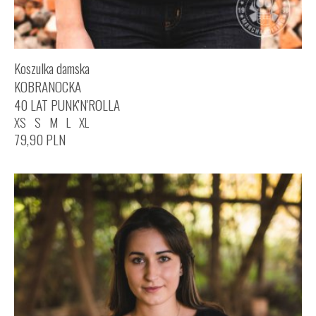
Koszulka damska
KOBRANOCKA
40 LAT PUNK'N'ROLLA
XS
S
M
L
XL
79,90
PLN