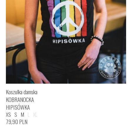
Koszulka damska
KOBRANOCKA
HIPISÓWKA
XS
S
M
L
XL
79,90
PLN