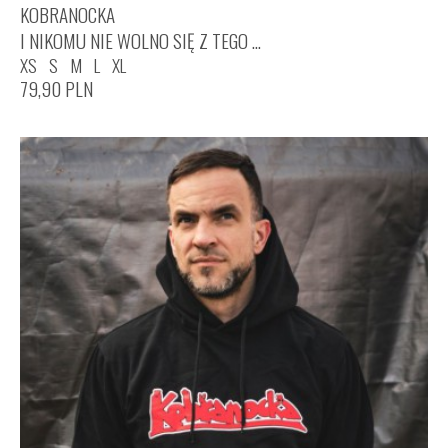
KOBRANOCKA
I NIKOMU NIE WOLNO SIĘ Z TEGO ...
XS
S
M
L
XL
79,90
PLN