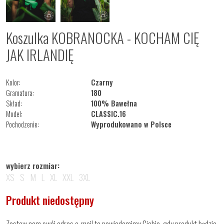
Koszulka KOBRANOCKA - KOCHAM CIĘ
JAK IRLANDIĘ
Kolor:
Czarny
Gramatura:
180
Skład:
100% Bawełna
Model:
CLASSIC.16
Pochodzenie:
Wyprodukowano w Polsce
wybierz rozmiar:
XS
S
M
L
XL
XXL
3XL
Produkt niedostępny