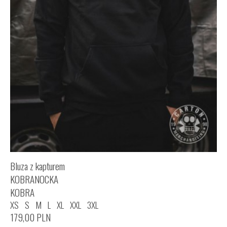
Bluza z kapturem
KOBRANOCKA
KOBRA
XS
S
M
L
XL
XXL
3XL
179,00
PLN