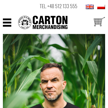
TEL.
+48 512 133 555
ARTYŚCI
PRODUKTY
OUTLET