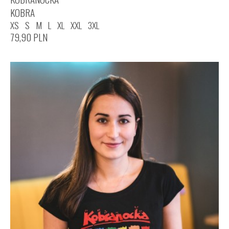
KOBRA
XS
S
M
L
XL
XXL
3XL
79,90
PLN