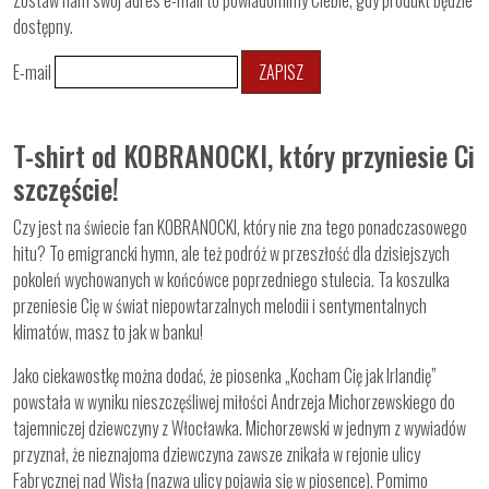
Zostaw nam swój adres e-mail to powiadomimy Ciebie, gdy produkt będzie
dostępny.
E-mail
ZAPISZ
T-shirt od KOBRANOCKI, który przyniesie Ci
szczęście!
Czy jest na świecie fan KOBRANOCKI, który nie zna tego ponadczasowego
hitu? To emigrancki hymn, ale też podróż w przeszłość dla dzisiejszych
pokoleń wychowanych w końcówce poprzedniego stulecia. Ta koszulka
przeniesie Cię w świat niepowtarzalnych melodii i sentymentalnych
klimatów, masz to jak w banku!
Jako ciekawostkę można dodać, że piosenka „Kocham Cię jak Irlandię”
powstała w wyniku nieszczęśliwej miłości Andrzeja Michorzewskiego do
tajemniczej dziewczyny z Włocławka. Michorzewski w jednym z wywiadów
przyznał, że nieznajoma dziewczyna zawsze znikała w rejonie ulicy
Fabrycznej nad Wisłą (nazwa ulicy pojawia się w piosence). Pomimo