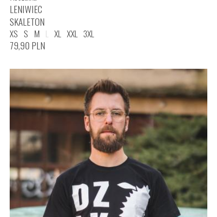
LENIWIEC
SKALETON
XS
S
M
L
XL
XXL
3XL
79,90
PLN