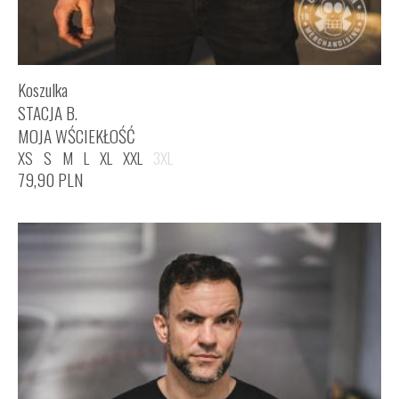
Koszulka
STACJA B.
MOJA WŚCIEKŁOŚĆ
XS
S
M
L
XL
XXL
3XL
79,90
PLN