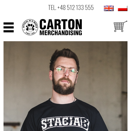
TEL.
+48 512 133 555
ARTYŚCI
PRODUKTY
OUTLET