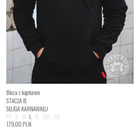
Bluza z kapturem
STACJA B.
SŁUGA KARNAWAŁU
XS
S
M
L
XL
XXL
3XL
179,00
PLN