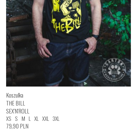
Koszulka
THE BILL
SEX'N'ROLL
XS
S
M
L
XL
XXL
3XL
79,90
PLN