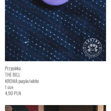
Przypinka
THE BILL
KROWA purple/white
1 size
4,90
PLN