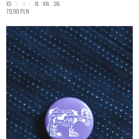
XS
S
M
L
XL
XXL
3XL
79,90
PLN