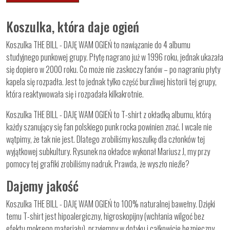
Koszulka, która daje ogień
Koszulka THE BILL - DAJĘ WAM OGIEŃ to nawiązanie do 4 albumu
studyjnego punkowej grupy. Płytę nagrano już w 1996 roku, jednak ukazała
się dopiero w 2000 roku. Co może nie zaskoczy fanów – po nagraniu płyty
kapela się rozpadła. Jest to jednak tylko część burzliwej historii tej grupy,
która reaktywowała się i rozpadała kilkakrotnie.
Koszulka THE BILL - DAJĘ WAM OGIEŃ to T-shirt z okładką albumu, którą
każdy szanujący się fan polskiego punk rocka powinien znać. I wcale nie
wątpimy, że tak nie jest. Dlatego zrobiliśmy koszulkę dla członków tej
wyjątkowej subkultury. Rysunek na okładce wykonał Mariusz J, my przy
pomocy tej grafiki zrobiliśmy nadruk. Prawda, że wyszło nieźle?
Dajemy jakość
Koszulka THE BILL - DAJĘ WAM OGIEŃ to 100% naturalnej bawełny. Dzięki
temu T-shirt jest hipoalergiczny, higroskopijny (wchłania wilgoć bez
efektu mokrego materiału), przyjemny w dotyku i całkowicie bezpieczny