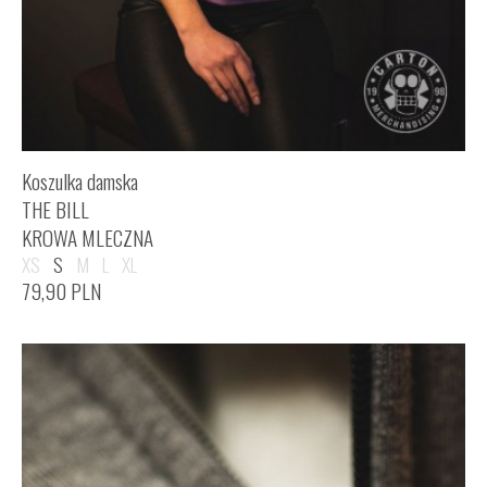
Koszulka damska
THE BILL
KROWA MLECZNA
XS
S
M
L
XL
79,90
PLN