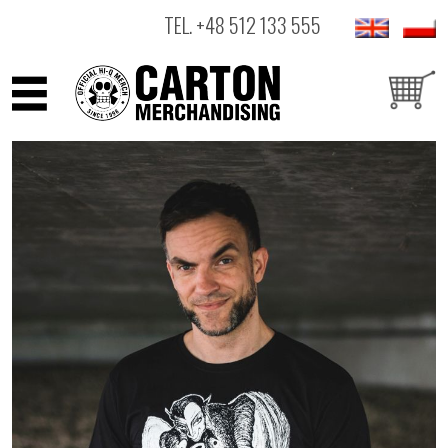
TEL.
+48 512 133 555
ARTYŚCI
PRODUKTY
OUTLET