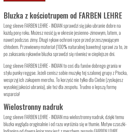
Bluzka z kościotrupem od FARBEN LEHRE
Long sleeve FARBEN LEHRE - INDIAN sprawdzi się jako ubranie dobre na
każdą porę roku. Możesz nosić ją w okresie jesienno-zimowym, latem, a
nawet podczas zimy. Długi rękaw ochroni ręce przed przeszywającym
chłodem. Przewiewny materiał (100% naturalnej bawełny) sprawi za to, że
po zakasaniu rękawów bluzka sprawdzi się również w cieplejsze dni.
Long sleeve FARBEN LEHRE - INDIAN to coś dla fanów dobrego grania w
stylu punky reggae. Jeżeli cenisz sobie muzykę tej szalonej grupy z Płocka,
wesprzyj ich zakupem merchu. To korzyść nie tylko dla Ciebie (zyskujesz
wysokiej jakości ubrania), ale też dla zespołu. Trudno o lepszą formę
wsparcia!
Wielostronny nadruk
Long sleeve FARBEN LEHRE - INDIAN ma wielostronny nadruk, dzięki temu
bluzka wygląda oryginalnie i od razu wyróżnia się w tłumie. Motyw czaszki-
Indianina od dawna kojarzony jest z merchem zespołu FARBEN LEHRE.