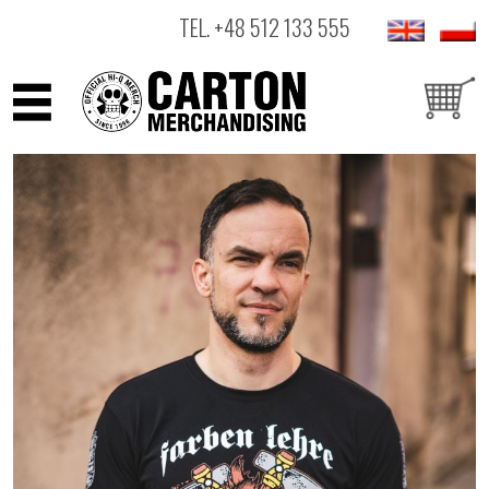
TEL.
+48 512 133 555
ARTYŚCI
PRODUKTY
OUTLET