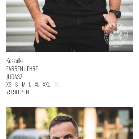
Koszulka
FARBEN LEHRE
JUDASZ
XS
S
M
L
XL
XXL
3XL
79,90
PLN