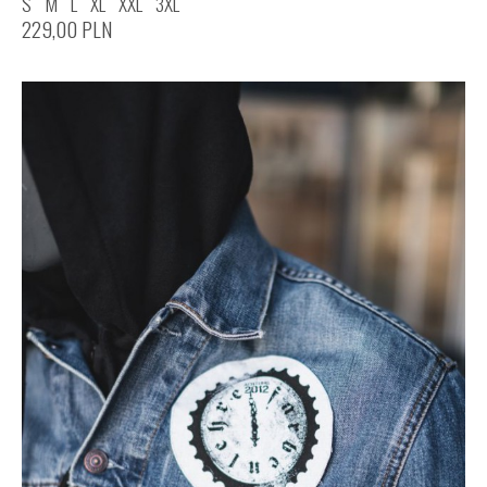
S
M
L
XL
XXL
3XL
229,00
PLN