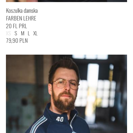
Koszulka damska
FARBEN LEHRE
20 FL PRL
XS
S
M
L
XL
79,90
PLN