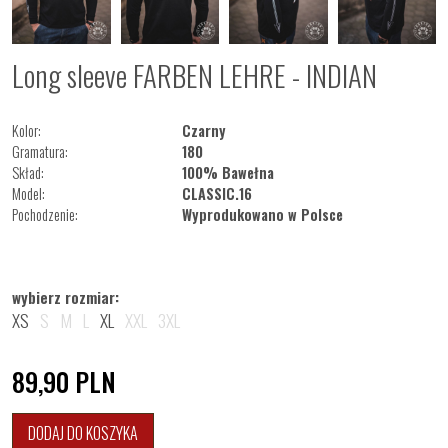
Long sleeve FARBEN LEHRE - INDIAN
Kolor:
Czarny
Gramatura:
180
Skład:
100% Bawełna
Model:
CLASSIC.16
Pochodzenie:
Wyprodukowano w Polsce
wybierz rozmiar:
XS
S
M
L
XL
XXL
3XL
89,90
PLN
DODAJ DO KOSZYKA