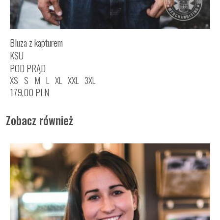
Bluza z kapturem
KSU
POD PRĄD
XS
S
M
L
XL
XXL
3XL
179,00
PLN
Zobacz również