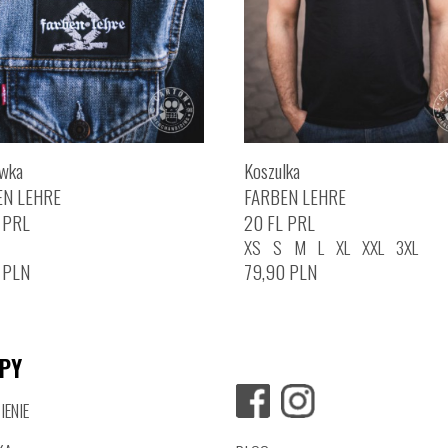
wka
Koszulka
EN LEHRE
FARBEN LEHRE
 PRL
20 FL PRL
XS
S
M
L
XL
XXL
3XL
0
PLN
79,90
PLN
PY
ENIE