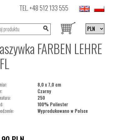
TEL.
+48 512 133 555
aszywka FARBEN LEHRE
 FL
iar:
8,0 x 7,0 cm
r:
Czarny
matura:
250
d:
100% Poliester
odzenie:
Wyprodukowano w Polsce
5,90
PLN