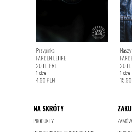
Przypinka
Naszy
FARBEN LEHRE
FARB
20 FL PRL
20 FL
1 size
1 size
4,90
PLN
15,9
NA SKRÓTY
ZAKU
PRODUKTY
ZAMÓWI