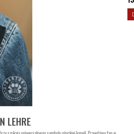
EN LEHRE
tórzy szukają uniwersalnego symbolu płockiej kapeli. Prawdziwy fan w