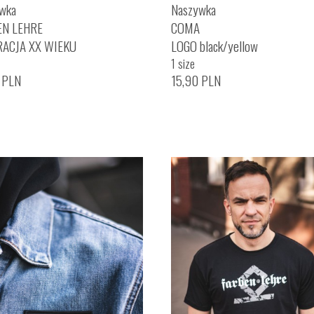
wka
Naszywka
EN LEHRE
COMA
RACJA XX WIEKU
LOGO black/yellow
1 size
0
PLN
15,90
PLN