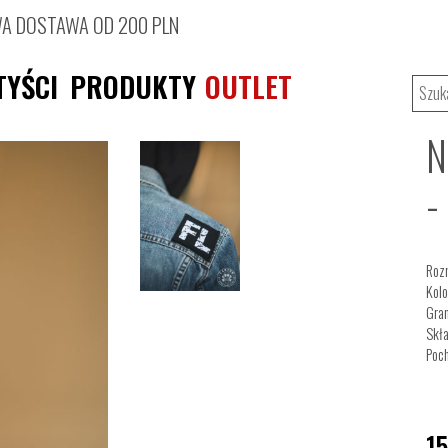
 DOSTAWA OD 200 PLN
TYŚCI
PRODUKTY
OUTLET
N
-
Rozm
Kolo
Gra
Skła
Poch
1