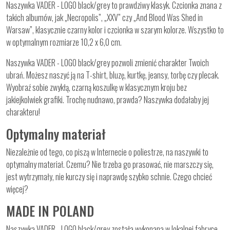
Naszywka VADER - LOGO black/grey to prawdziwy klasyk. Czcionka znana z
takich albumów, jak „Necropolis”, „XXV” czy „And Blood Was Shed in
Warsaw”, klasycznie czarny kolor i czcionka w szarym kolorze. Wszystko to
w optymalnym rozmiarze 10,2 x 6,0 cm.
Naszywka VADER - LOGO black/grey pozwoli zmienić charakter Twoich
ubrań. Możesz naszyć ją na T-shirt, bluzę, kurtkę, jeansy, torbę czy plecak.
Wyobraź sobie zwykłą, czarną koszulkę w klasycznym kroju bez
jakiejkolwiek grafiki. Trochę nudnawo, prawda? Naszywka dodałaby jej
charakteru!
Optymalny materiał
Niezależnie od tego, co piszą w Internecie o poliestrze, na naszywki to
optymalny materiał. Czemu? Nie trzeba go prasować, nie marszczy się,
jest wytrzymały, nie kurczy się i naprawdę szybko schnie. Czego chcieć
więcej?
MADE IN POLAND
Naszywka VADER - LOGO black/grey została wykonana w lokalnej fabryce