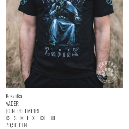
Koszulka
VADER
JOIN THE EMPIRE
XS
S
M
L
XL
XXL
3XL
79,90
PLN