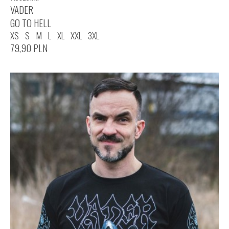
VADER
GO TO HELL
XS
S
M
L
XL
XXL
3XL
79,90
PLN