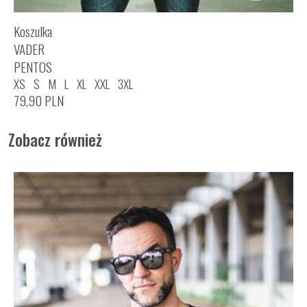
Koszulka
VADER
PENTOS
XS
S
M
L
XL
XXL
3XL
79,90
PLN
Zobacz również