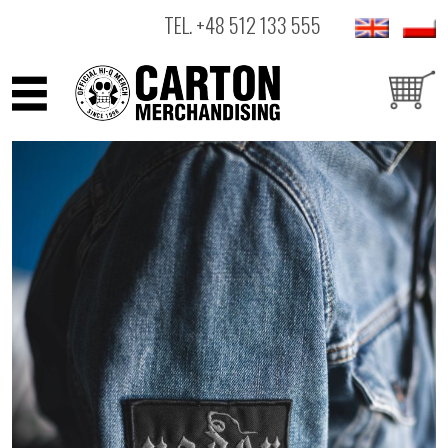
TEL.
+48 512 133 555
ARTYŚCI
PRODUKTY
OUTLET