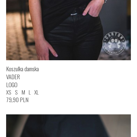
Koszulka damska
VADER
LOGO
XS
S
M
L
XL
79,90
PLN