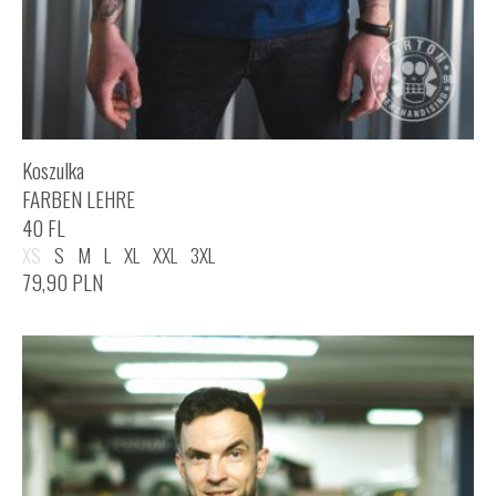
Koszulka
FARBEN LEHRE
40 FL
XS
S
M
L
XL
XXL
3XL
79,90
PLN