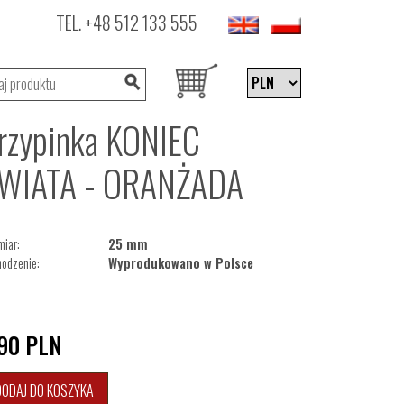
TEL.
+48 512 133 555
rzypinka KONIEC
WIATA - ORANŻADA
iar:
25 mm
odzenie:
Wyprodukowano w Polsce
,90
PLN
DODAJ DO KOSZYKA