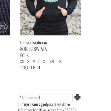
Bluza z kapturem
KONIEC ŚWIATA
FOLK
XS
S
M
L
XL
XXL
3XL
179,00
PLN
*
Wyrażam zgodę
na przesyłanie
informacji handlowej przez firmę CARTON