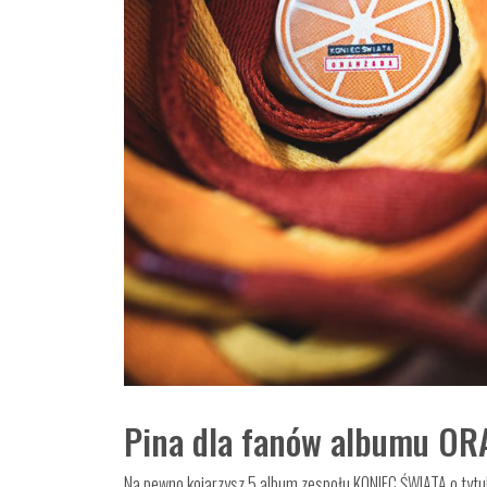
Pina dla fanów albumu O
Na pewno kojarzysz 5 album zespołu KONIEC ŚWIATA o tytule