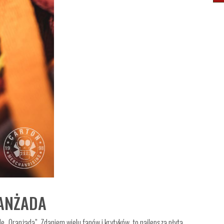
RANŻADA
 „Oranżada”. Zdaniem wielu fanów i krytyków, to najlepsza płyta