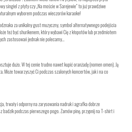
łowy singiel z płyty czy „Na moście w Sarejewie” to już prawdziwe
 naturalnym wyborem podczas wieczorów karaoke!
odznaka za unikalny gust muzyczny, symbol alternatywnego podejścia
Może też być shurikenem, który wybawi Cię z kłopotów lub przedmiotem
Tych zastosowań jednak nie polecamy…
tuje dużo. W tej cenie trudno nawet kupić oranżadę (nomen omen). Ją
ata. Może towarzyszyć Ci podczas szalonych koncertów, jak i na co
a, trwały i odporny na zarysowania nadruk i agrafka dobrze
sz badzik podczas pierwszego pogo. Zamów pinę, przypnij na T-shirt i