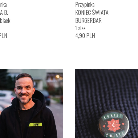
inka
Przypinka
A B.
KONIEC ŚWIATA
black
BURGERBAR
1 size
PLN
4,90
PLN