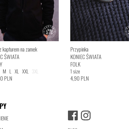
z kapturem na zamek
Przypinka
EC ŚWIATA
KONIEC ŚWIATA
Y
FOLK
M
L
XL
XXL
3XL
1 size
00
PLN
4,90
PLN
PY
ENIE