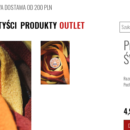
 DOSTAWA OD 200 PLN
TYŚCI
PRODUKTY
OUTLET
P
Ś
Rozm
Poch
4