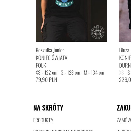
Koszulka Junior
Bluza 
KONIEC ŚWIATA
KONI
FOLK
DURN
XS - 122 cm
S - 128 cm
M - 134 cm
XS
S
L - 140 cm
XL - 146 cm
XXL - 152 cm
79,90
PLN
229,
NA SKRÓTY
ZAKU
PRODUKTY
ZAMÓWI