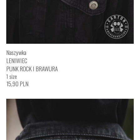
Naszywka
LENIWIEC
PUNK ROCK I BRAWURA
1 size
15,90
PLN