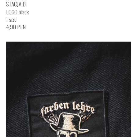
STACJA B.
LOGO black
1 size
4,90
PLN