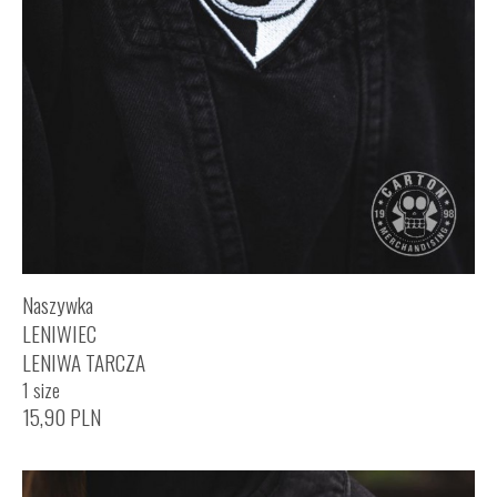
Naszywka
LENIWIEC
LENIWA TARCZA
1 size
15,90
PLN