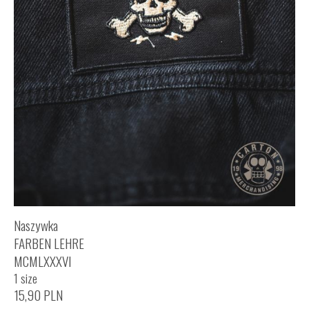
Naszywka
FARBEN LEHRE
MCMLXXXVI
1 size
15,90
PLN