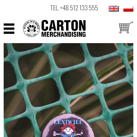
TEL.
+48 512 133 555
ARTYŚCI
PRODUKTY
OUTLET