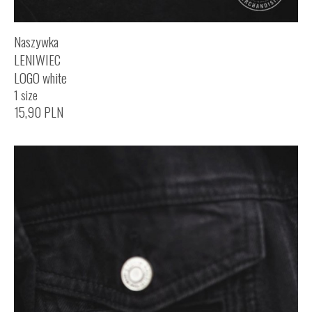
Naszywka
LENIWIEC
LOGO white
1 size
15,90
PLN