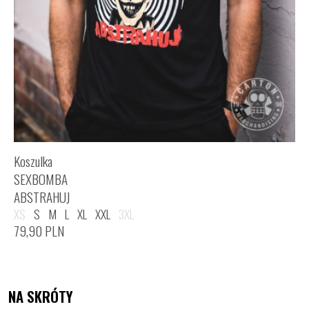
Koszulka
SEXBOMBA
ABSTRAHUJ
XS
S
M
L
XL
XXL
3XL
79,90
PLN
NA SKRÓTY