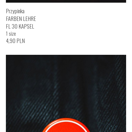
Przypinka
FARBEN LEHRE
FL 30 KAPSEL
1 size
4,90
PLN