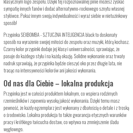
klasycznym logo zespołu. Dzięki tej rozpoznawalnej pinie możesz zyskać
sympatię innych fanów i dodać alternatywno-rockowego sznytu własnej
stylówce. Pokaż innym swoją indywidualność i wyraź siebie w nietuzinkowy
sposób!
Przypinka SEXBOMBA - SZTUCZNA INTELIGENCJA black to doskonały
sposób na wyrażenie swojej miłości do zespołu oraz muzyki, którą kochasz.
Czarny kolor przypinki dodaje jej klasy i uniwersalności, sprawiając, że
pasuje do każdego stylu i na każdą okazję. Solidne wykonanie oraz trwały
nadruk sprawiają, że przypinka będzie cieszyć oko przez długie lata, nie
tracąc na intensywności kolorów ani jakości wykonania.
Od nas dla Ciebie – lokalna produkcja
Przypinka jest w całości produktem lokalnym, co wspiera rodzimych
rzemieślników i zapewnia wysoką jakość wykonania. Dzięki temu masz
pewność, że każdy egzemplarz jest wykonany z dbałością o detale i z troską
o środowisko. Lokalna produkcja to także gwarancja etycznych warunków
pracy i krótkiego łańcucha dostaw, co wpływa na zmniejszenie śladu
węglowego.