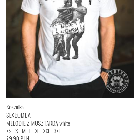
Koszulka
SEXBOMBA
MELODIE Z MUSZTARDĄ white
XS
S
M
L
XL
XXL
3XL
79,90
PLN