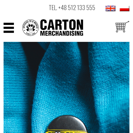
TEL.
+48 512 133 555
ARTYŚCI
PRODUKTY
OUTLET