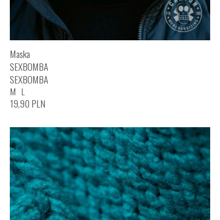
Maska
SEXBOMBA
SEXBOMBA
M
L
19,90
PLN