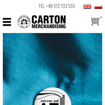
TEL.
+48 512 133 555
ARTYŚCI
PRODUKTY
OUTLET