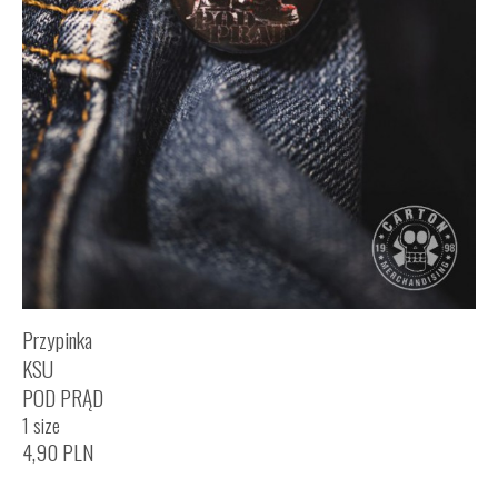
Przypinka
KSU
POD PRĄD
1 size
4,90
PLN