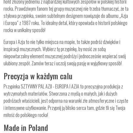
hołd złożony jednemu z najbardziej kultowych zespołów w polskiej historii
rocka. Prawdziwym fanom tej grupy muzycznej nie trzeba tłumaczyć, że ta
stylowa przypinka, swoim subtelnym designem nawiązuje do albumu „Azja
i Europa” z 1987 roku. To idealny detal, który opowiada o historii polskiego
rocka w unikalny sposób!
Europa i Azja to nie tylko miejsca na mapie, to także podróż dźwięków i
inspiracji muzycznych. Wybierz tę przypinkę, by nosić ze sobą
niepowtarzalny element muzycznej podróży i jednocześnie wspierać swój
ulubiony zespół. Zamów teraz i uczcij swoją pasję w wyjątkowy sposób!
Precyzja w każdym calu
Przypinka SZTYWNY PAL AZJI - EUROPA I AZJA to precyzyjna produkcja z
wytrzymałych materiałów. Stworzona z myślą o małych, jak i dużych
podróżach właścicieli, jest odporna na warunki złe atmosferyczne i częste
i intensywne użytkowanie. Przypnij ją blisko serca tam, gdzie tli się Twoja
miłość do polskiego rocka!
Made in Poland