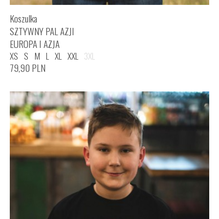
Koszulka
SZTYWNY PAL AZJI
EUROPA I AZJA
XS
S
M
L
XL
XXL
3XL
79,90
PLN