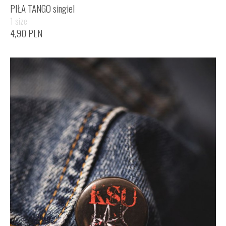
PIŁA TANGO singiel
1 size
4,90
PLN