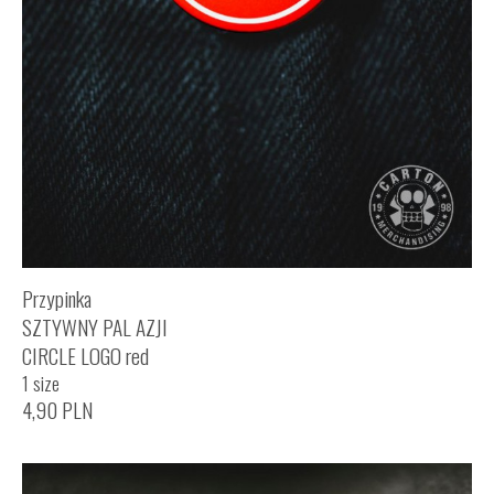
Przypinka
SZTYWNY PAL AZJI
CIRCLE LOGO red
1 size
4,90
PLN