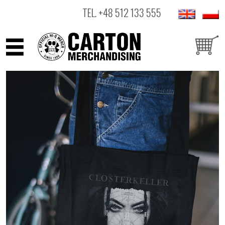
TEL.
+48 512 133 555
ARTYŚCI
PRODUKTY
OUTLET