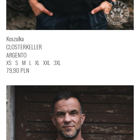
Koszulka
CLOSTERKELLER
ARGENTO
XS
S
M
L
XL
XXL
3XL
79,90
PLN