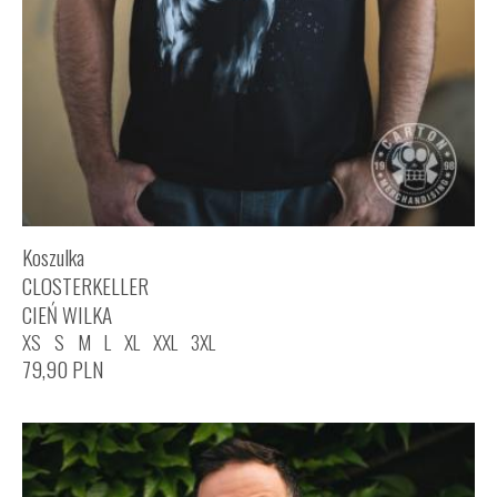
Koszulka
CLOSTERKELLER
CIEŃ WILKA
XS
S
M
L
XL
XXL
3XL
79,90
PLN