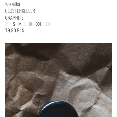
Koszulka
CLOSTERKELLER
GRAPHITE
XS
S
M
L
XL
XXL
3XL
79,90
PLN