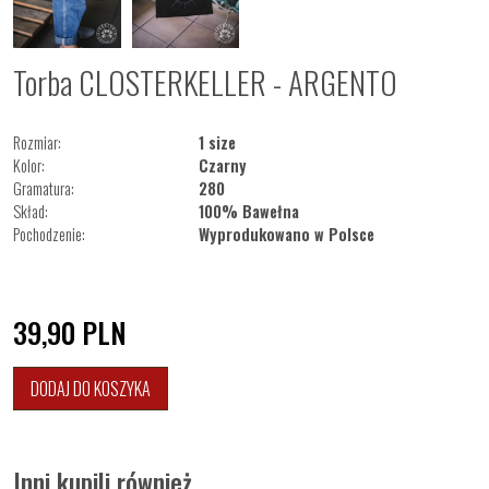
Torba CLOSTERKELLER - ARGENTO
Rozmiar:
1 size
Kolor:
Czarny
Gramatura:
280
Skład:
100% Bawełna
Pochodzenie:
Wyprodukowano w Polsce
39,90
PLN
DODAJ DO KOSZYKA
Inni kupili również