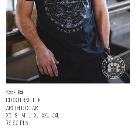
Koszulka
CLOSTERKELLER
ARGENTO STAR
XS
S
M
L
XL
XXL
3XL
79,90
PLN