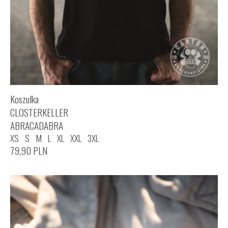
Koszulka
CLOSTERKELLER
ABRACADABRA
XS
S
M
L
XL
XXL
3XL
79,90
PLN