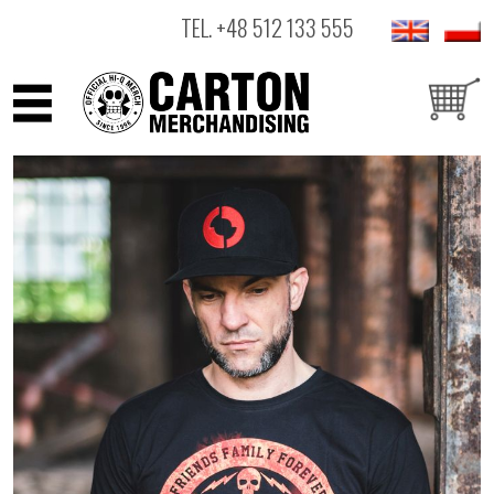
TEL.
+48 512 133 555
ARTYŚCI
PRODUKTY
OUTLET