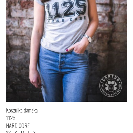
Koszulka damska
1125
HARD CORE
XS
S
M
L
XL