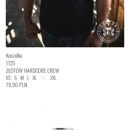
Koszulka
1125
ZŁOTÓW HARDCORE CREW
XS
S
M
L
XL
XXL
3XL
79,90
PLN