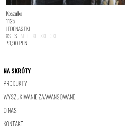
Koszulka
1125
JEDENASTKI
XS
S
M
L
XL
XXL
3XL
79,90
PLN
NA SKRÓTY
PRODUKTY
WYSZUKIWANIE ZAAWANSOWANE
O NAS
KONTAKT