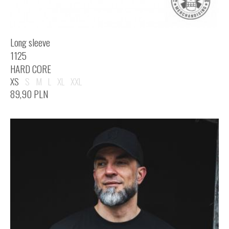
Long sleeve
1125
HARD CORE
XS
S
M
L
XL
XXL
89,90
PLN