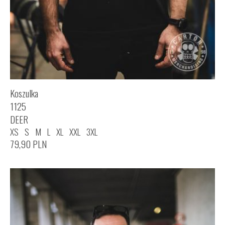
Koszulka
1125
DEER
XS
S
M
L
XL
XXL
3XL
79,90
PLN