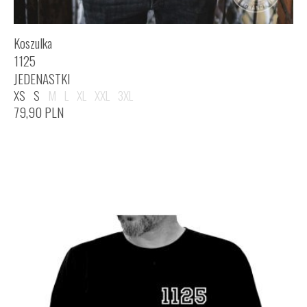
Koszulka
1125
JEDENASTKI
XS
S
M
L
XL
XXL
3XL
79,90
PLN