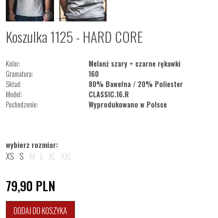
Koszulka 1125 - HARD CORE
Kolor:
Melanż szary + czarne rękawki
Gramatura:
160
Skład:
80% Bawełna / 20% Poliester
Model:
CLASSIC.16.R
Pochodzenie:
Wyprodukowano w Polsce
wybierz rozmiar:
XS
S
M
L
XL
XXL
79,90
PLN
DODAJ DO KOSZYKA