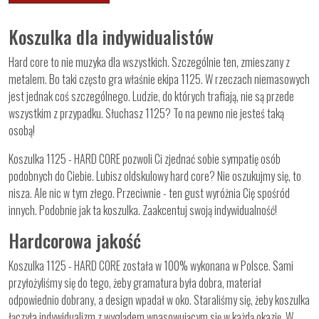
Koszulka dla indywidualistów
Hard core to nie muzyka dla wszystkich. Szczególnie ten, zmieszany z
metalem. Bo taki często gra właśnie ekipa 1125. W rzeczach niemasowych
jest jednak coś szczególnego. Ludzie, do których trafiają, nie są przede
wszystkim z przypadku. Słuchasz 1125? To na pewno nie jesteś taką
osobą!
Koszulka 1125 - HARD CORE pozwoli Ci zjednać sobie sympatię osób
podobnych do Ciebie. Lubisz oldskulowy hard core? Nie oszukujmy się, to
nisza. Ale nic w tym złego. Przeciwnie - ten gust wyróżnia Cię spośród
innych. Podobnie jak ta koszulka. Zaakcentuj swoją indywidualność!
Hardcorowa jakość
Koszulka 1125 - HARD CORE została w 100% wykonana w Polsce. Sami
przyłożyliśmy się do tego, żeby gramatura była dobra, materiał
odpowiednio dobrany, a design wpadał w oko. Staraliśmy się, żeby koszulka
łączyła indywidualizm z wyglądem wpasowującym się w każdą okazję. W