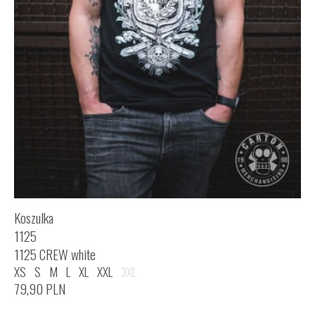
Koszulka
1125
1125 CREW white
XS
S
M
L
XL
XXL
3XL
79,90
PLN