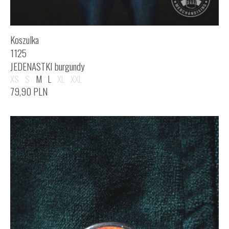
Koszulka
1125
JEDENASTKI burgundy
XS
S
M
L
XL
XXL
79,90
PLN