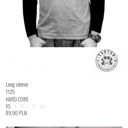
Long sleeve
1125
HARD CORE
XS
S
M
L
XL
XXL
89,90
PLN