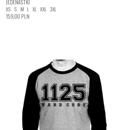
JEDENASTKI
XS
S
M
L
XL
XXL
3XL
159,00
PLN