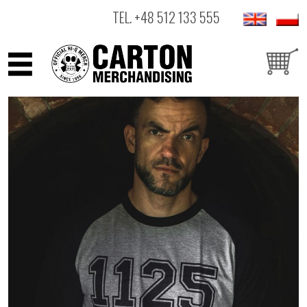
TEL.
+48 512 133 555
ARTYŚCI
PRODUKTY
OUTLET