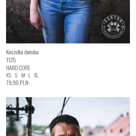
Koszulka damska
1125
HARD CORE
XS
S
M
L
XL
79,90
PLN